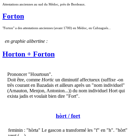
Attestations anciennes au sud du Médoc, près de Bordeaux.
Forton
"Forton" a des attestations anciennes (avant 1700) en Médoc, en Cubzagués...
en graphie alibertine :
Horton + Forton
Prononcer "Hourtoun".
Doit être, comme
Hortic
un diminutif affectueux (suffixe -on
très courant en Bazadais et ailleurs après un "nom individuel"
(Arnauton, Menjon, Antonion...)) du nom individuel Hort qui
exista jadis et voulait bien dire "Fort".
hòrt
/ fort
feminin : "hòrta" Le gascon a transformé les "f" en "h". "hòrt"
veut (…)