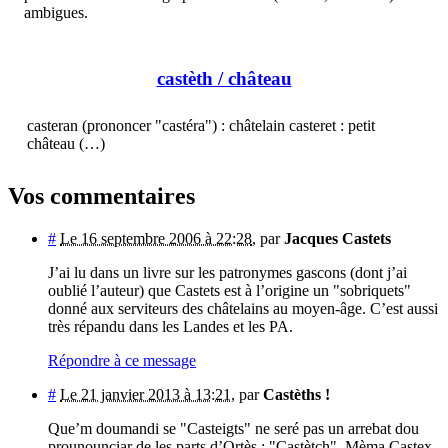
ambigues.
castèth
/ château
casteran (prononcer "castéra") : châtelain casteret : petit
château (…)
Vos commentaires
#
Le 16 septembre 2006 à 22:28
,
par
Jacques Castets
J’ai lu dans un livre sur les patronymes gascons (dont j’ai
oublié l’auteur) que Castets est à l’origine un "sobriquets"
donné aux serviteurs des châtelains au moyen-âge. C’est aussi
très répandu dans les Landes et les PA.
Répondre à ce message
#
Le 21 janvier 2013 à 13:21
,
par
Castèths !
Que’m doumandi se "Casteigts" ne seré pas un arrebat dou
prounounciar de les parts d’Ortès : "Castètch". Mèma Castex,