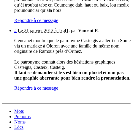
qu’èi troubat tabé en Coumenge dab, haut ou baix, lou medix
prounounciar qu’ala hora.
Répondre à ce message
#
Le 21 janvier 2013 à 17:41
,
par
Vincent P.
Geneanet montre que le patronyme Casteigts a atterri en Soule
via un mariage à Oloron avec une famille du même nom,
originaire de Ramous près d’Orthez.
Le patronyme connaît alors des hésitations graphiques :
Casteigts, Casteix, Casteig.
Il faut se demander si le s est bien un pluriel et non pas
une graphie aberrante pour bien rendre la prononciation.
Répondre à ce message
Mots
Prenoms
Noms
Lòcs