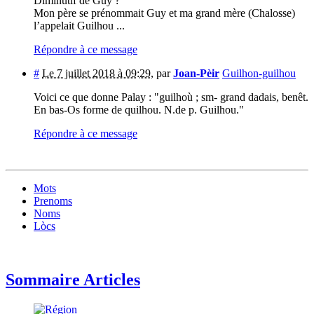
Diminutif de Guy ?
Mon père se prénommait Guy et ma grand mère (Chalosse)
l’appelait Guilhou ...
Répondre à ce message
#
Le 7 juillet 2018 à 09:29
,
par
Joan-Pèir
Guilhon-guilhou
Voici ce que donne Palay : "guilhoù ; sm- grand dadais, benêt.
En bas-Os forme de quilhou. N.de p. Guilhou."
Répondre à ce message
Mots
Prenoms
Noms
Lòcs
Sommaire Articles