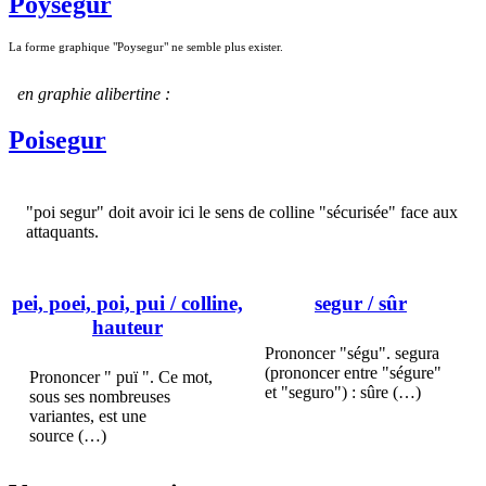
Poysegur
La forme graphique "Poysegur" ne semble plus exister.
en graphie alibertine :
Poisegur
"poi segur" doit avoir ici le sens de colline "sécurisée" face aux
attaquants.
pei, poei, poi, pui
/ colline,
segur
/ sûr
hauteur
Prononcer "ségu". segura
(prononcer entre "ségure"
Prononcer " puï ". Ce mot,
et "seguro") : sûre (…)
sous ses nombreuses
variantes, est une
source (…)