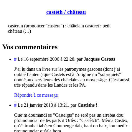
castèth
/ château
casteran (prononcer "castéra") : châtelain casteret : petit
château (…)
Vos commentaires
#
Le 16 septembre 2006 à 22:28
,
par
Jacques Castets
J’ai lu dans un livre sur les patronymes gascons (dont j’ai
oublié l’auteur) que Castets est à l’origine un "sobriquets"
donné aux serviteurs des châtelains au moyen-âge. C’est aussi
très répandu dans les Landes et les PA.
Répondre à ce message
#
Le 21 janvier 2013 à 13:21
,
par
Castèths !
Que’m doumandi se "Casteigts" ne seré pas un arrebat dou
prounounciar de les parts d’Ortès : "Castètch". Mèma Castex,
qu’èi troubat tabé en Coumenge dab, haut ou baix, lou medix
prounounciar qu’ala hora.