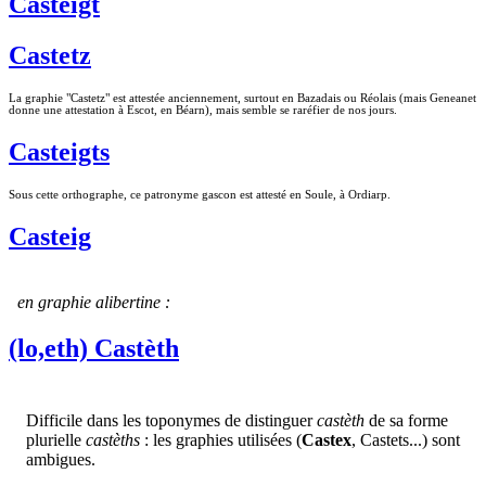
Casteigt
Castetz
La graphie "Castetz" est attestée anciennement, surtout en Bazadais ou Réolais (mais Geneanet
donne une attestation à Escot, en Béarn), mais semble se raréfier de nos jours.
Casteigts
Sous cette orthographe, ce patronyme gascon est attesté en Soule, à Ordiarp.
Casteig
en graphie alibertine :
(lo,eth) Castèth
Difficile dans les toponymes de distinguer
castèth
de sa forme
plurielle
castèths
: les graphies utilisées (
Castex
, Castets...) sont
ambigues.