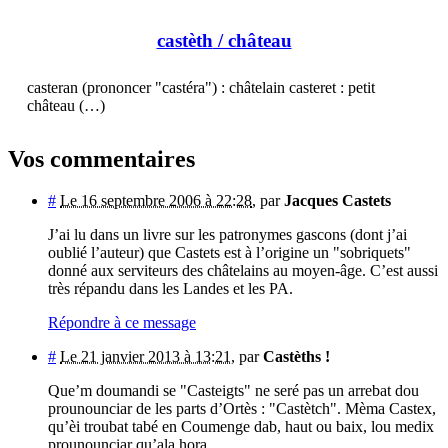
castèth
/ château
casteran (prononcer "castéra") : châtelain casteret : petit
château (…)
Vos commentaires
#
Le 16 septembre 2006 à 22:28
,
par
Jacques Castets
J’ai lu dans un livre sur les patronymes gascons (dont j’ai
oublié l’auteur) que Castets est à l’origine un "sobriquets"
donné aux serviteurs des châtelains au moyen-âge. C’est aussi
très répandu dans les Landes et les PA.
Répondre à ce message
#
Le 21 janvier 2013 à 13:21
,
par
Castèths !
Que’m doumandi se "Casteigts" ne seré pas un arrebat dou
prounounciar de les parts d’Ortès : "Castètch". Mèma Castex,
qu’èi troubat tabé en Coumenge dab, haut ou baix, lou medix
prounounciar qu’ala hora.