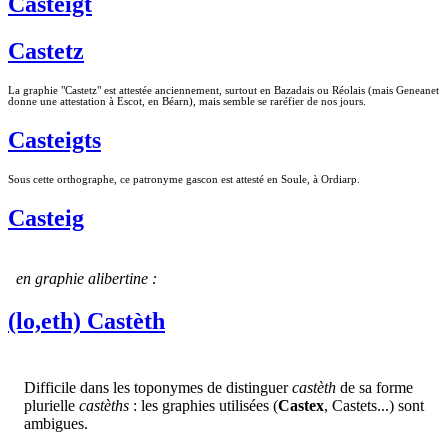
Casteigt
Castetz
La graphie "Castetz" est attestée anciennement, surtout en Bazadais ou Réolais (mais Geneanet
donne une attestation à Escot, en Béarn), mais semble se raréfier de nos jours.
Casteigts
Sous cette orthographe, ce patronyme gascon est attesté en Soule, à Ordiarp.
Casteig
en graphie alibertine :
(lo,eth) Castèth
Difficile dans les toponymes de distinguer
castèth
de sa forme
plurielle
castèths
: les graphies utilisées (
Castex
, Castets...) sont
ambigues.