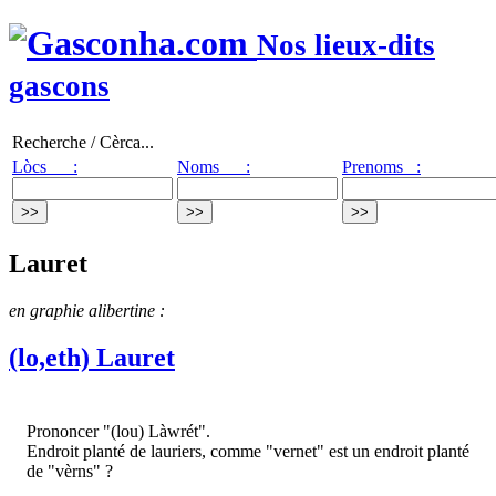
Nos lieux-dits
gascons
Recherche / Cèrca...
Lòcs :
Noms :
Prenoms :
Lauret
en graphie alibertine :
(lo,eth) Lauret
Prononcer "(lou) Làwrét".
Endroit planté de lauriers, comme "vernet" est un endroit planté
de "vèrns" ?