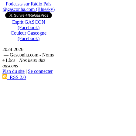
Podcasts sur Ràdio País
@gasconha.com (Bluesky)
Esprit GASCON
(Facebook)
Couleur Gascogne
(Facebook)
2024-2026
— Gasconha.com - Noms
e Lòcs -
Nos lieux-dits
gascons
Plan du site
|
Se connecter
|
RSS 2.0