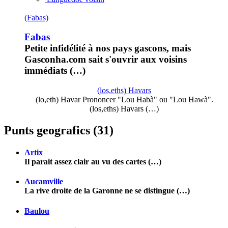
(Fabas)
Fabas
Petite infidélité à nos pays gascons, mais
Gasconha.com sait s'ouvrir aux voisins
immédiats (…)
(los,eths) Havars
(lo,eth) Havar Prononcer "Lou Habà" ou "Lou Hawà".
(los,eths) Havars (…)
Punts geografics (31)
Artix
Il parait assez clair au vu des cartes (…)
Aucamville
La rive droite de la Garonne ne se distingue (…)
Baulou