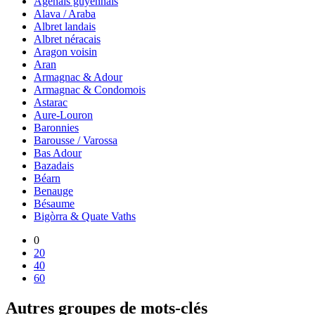
Agenais guyennais
Alava / Araba
Albret landais
Albret néracais
Aragon voisin
Aran
Armagnac & Adour
Armagnac & Condomois
Astarac
Aure-Louron
Baronnies
Barousse / Varossa
Bas Adour
Bazadais
Béarn
Benauge
Bésaume
Bigòrra & Quate Vaths
0
20
40
60
Autres groupes de mots-clés