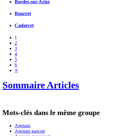
Bordes-sur-Arize
Bourret
Cadarcet
1
2
3
4
5
6
∞
Sommaire Articles
Mots-clés dans le même groupe
Agenais
Agenais gascon