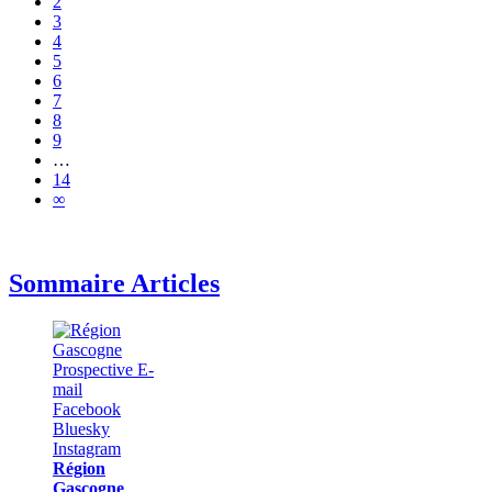
2
3
4
5
6
7
8
9
…
14
∞
Sommaire Articles
Région
Gascogne