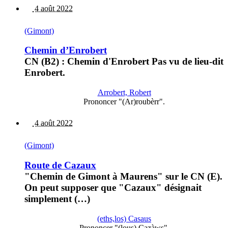
4 août 2022
(Gimont)
Chemin d’Enrobert
CN (B2) : Chemin d'Enrobert Pas vu de lieu-dit
Enrobert.
Arrobert, Robert
Prononcer "(Ar)roubèrr".
4 août 2022
(Gimont)
Route de Cazaux
"Chemin de Gimont à Maurens" sur le CN (E).
On peut supposer que "Cazaux" désignait
simplement (…)
(eths,los) Casaus
Prononcer "(lous) Cazàws".