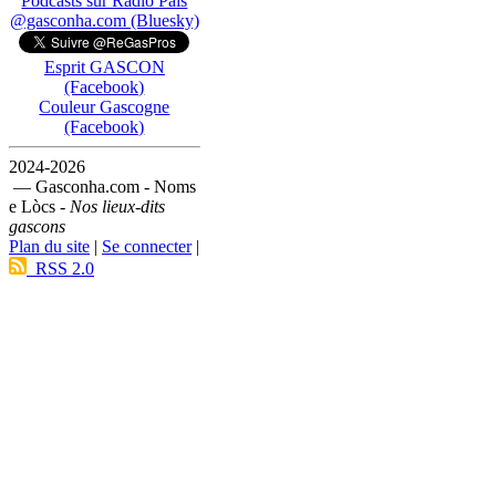
Podcasts sur Ràdio País
@gasconha.com (Bluesky)
Esprit GASCON
(Facebook)
Couleur Gascogne
(Facebook)
2024-2026
— Gasconha.com - Noms
e Lòcs -
Nos lieux-dits
gascons
Plan du site
|
Se connecter
|
RSS 2.0