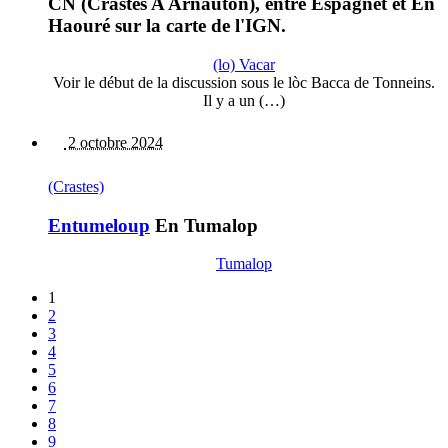
CN (Crastes A Arnauton), entre Espagnet et En
Haouré sur la carte de l'IGN.
(lo) Vacar
Voir le début de la discussion sous le lòc Bacca de Tonneins.
Il y a un (…)
2 octobre 2024
(Crastes)
Entumeloup
En Tumalop
Tumalop
1
2
3
4
5
6
7
8
9