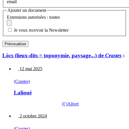
email
Ajouter un document
Extensions autorisées : toutes
Je veux recevoir la Newsletter
Lòcs (lieux-dits = toponymie, paysage...) de
Crastes
:
12 mai 2025
(Crastes)
Lalioué
(l’)Alivet
2 octobre 2024
(Crastes)