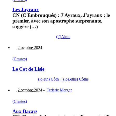
Les Jayraux
CN (C Embrouqués) : J'Ayraux, J'ayraux ; le
premier, avec son apostrophe surprenante,
suggère (…)
(l’)Airau
2 octobre 2024
(Crastes)
Le Cot de Lisle
(lo,eth) Còth + (los,eths) Còths
2 octobre 2024
-
Tederic Merger
(Crastes)
Aux Bacars