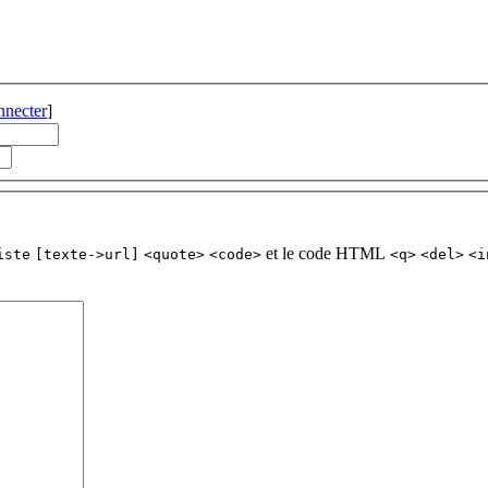
nnecter
]
et le code HTML
iste
[texte->url]
<quote>
<code>
<q>
<del>
<i