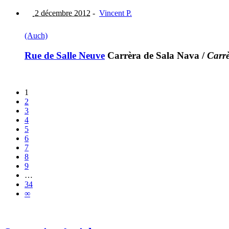
2 décembre 2012
-
Vincent P.
(Auch)
Rue de Salle Neuve
Carrèra de Sala Nava
/
Carr
1
2
3
4
5
6
7
8
9
…
34
∞