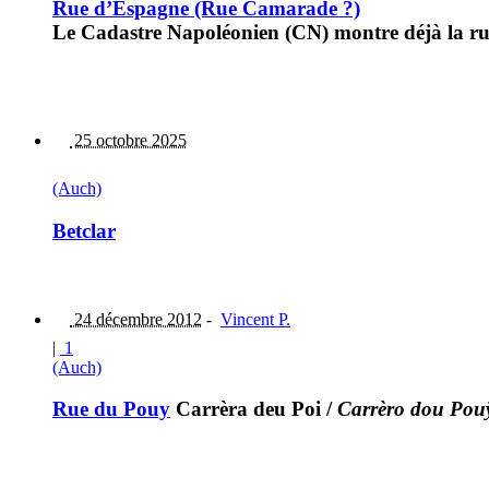
Rue d’Espagne (Rue Camarade ?)
Le Cadastre Napoléonien (CN) montre déjà la rue
25 octobre 2025
(Auch)
Betclar
24 décembre 2012
-
Vincent P.
|
1
(Auch)
Rue du Pouy
Carrèra deu Poi
/
Carrèro dou Pou