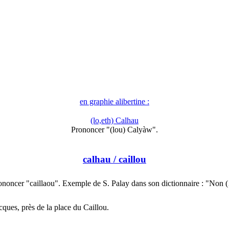
en graphie alibertine :
(lo,eth) Calhau
Prononcer "(lou) Calyàw".
calhau
/ caillou
ononcer "caillaou". Exemple de S. Palay dans son dictionnaire : "Non 
cques, près de la place du Caillou.