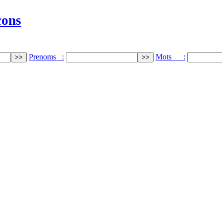
cons
Prenoms :
Mots :