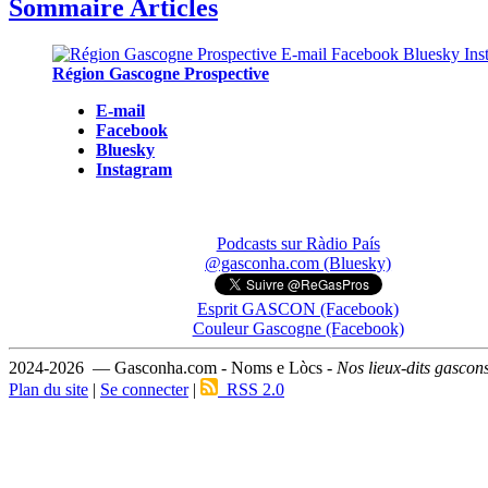
Sommaire Articles
Région Gascogne Prospective
E-mail
Facebook
Bluesky
Instagram
Podcasts sur Ràdio País
@gasconha.com (Bluesky)
Esprit GASCON (Facebook)
Couleur Gascogne (Facebook)
2024-2026 — Gasconha.com - Noms e Lòcs -
Nos lieux-dits gascon
Plan du site
|
Se connecter
|
RSS 2.0