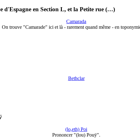
 d'Espagne en Section L, et la Petite rue (…)
Camarada
On trouve "Camarade" ici et là - rarement quand même - en toponym
Bethclar
ÿ
(lo,eth) Poi
Prononcer "(lou) Pouÿ".