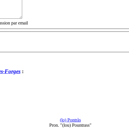
ssion par email
es-Forges
:
(lo) Pontràs
Pron. "(lou) Pountrass"