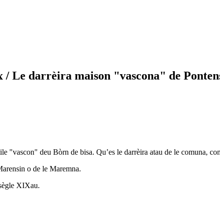
x
/ Le darrèira maison "vascona" de Ponten
le "vascon" deu Bòrn de bisa. Qu’es le darrèira atau de le comuna, com 
 Marensin o de le Maremna.
 sègle XIXau.