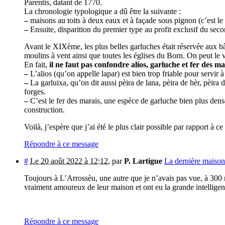
Parentis, datant de 1770.
La chronologie typologique a dû être la suivante :
–
maisons au toits à deux eaux et à façade sous pignon (c’est le
–
Ensuite, disparition du premier type au profit exclusif du secon
Avant le XIXème, les plus belles garluches était réservée aux
moulins à vent ainsi que toutes les églises du Born. On peut le 
En fait,
il ne faut pas confondre alios, garluche et fer des ma
–
L’alios (qu’on appelle lapar) est bien trop friable pour servir à
–
La garluixa, qu’on dit aussi pèira de lana, pèira de hèr, pèira d
forges.
–
C’est le fer des marais, une espèce de garluche bien plus dense 
construction.
Voilà, j’espère que j’ai été le plus clair possible par rapport à c
Répondre à ce message
#
Le 20 août 2022 à 12:12
,
par
P. Lartigue
La dernière maiso
Toujours à L’Arrossèu, une autre que je n’avais pas vue, à 300 m
vraiment amoureux de leur maison et ont eu la grande intelligen
Répondre à ce message