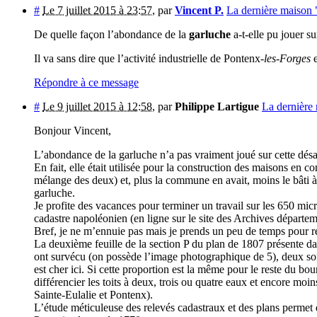
#
Le 7 juillet 2015 à 23:57
,
par
Vincent P.
La dernière maison
De quelle façon l’abondance de la
garluche
a-t-elle pu jouer s
Il va sans dire que l’activité industrielle de Pontenx-
les-Forges
e
Répondre à ce message
#
Le 9 juillet 2015 à 12:58
,
par
Philippe Lartigue
La dernière
Bonjour Vincent,
L’abondance de la garluche n’a pas vraiment joué sur cette désaf
En fait, elle était utilisée pour la construction des maisons en 
mélange des deux) et, plus la commune en avait, moins le bâti à 
garluche.
Je profite des vacances pour terminer un travail sur les 650 mi
cadastre napoléonien (en ligne sur le site des Archives départe
Bref, je ne m’ennuie pas mais je prends un peu de temps pour ré
La deuxième feuille de la section P du plan de 1807 présente dan
ont survécu (on possède l’image photographique de 5), deux son
est cher ici. Si cette proportion est la même pour le reste du 
différencier les toits à deux, trois ou quatre eaux et encore moi
Sainte-Eulalie et Pontenx).
L’étude méticuleuse des relevés cadastraux et des plans permet d