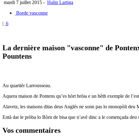
mardi 7 juillet 2015
-
Halip Lartiga
Borde vasconne
|
6
La dernière maison "vasconne" de Ponten
Pountens
Au quartièr Larrousseau.
Aquera maison de Pontens qu’es hòrt bròia e un bèth exemple de l’esti
Alavetz, les maisons ditas deus Anglés ne sonn pas lo monopòli deu
Entà dar le pròba lo Bòrn de bisa que n’avè dinc a le començada deu
Vos commentaires