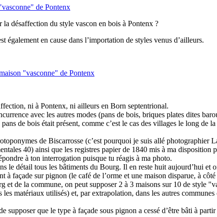
 "vasconne" de Pontenx
ur la désaffection du style vascon en bois à Pontenx ?
st également en cause dans l’importation de styles venus d’ailleurs.
 maison "vasconne" de Pontenx
fection, ni à Pontenx, ni ailleurs en Born septentrional.
concurrence avec les autres modes (pans de bois, briques plates dites bar
pans de bois était présent, comme c’est le cas des villages le long de 
crotoponymes de Biscarrosse (c’est pourquoi je suis allé photographier L
mentales 40) ainsi que les registres papier de 1840 mis à ma disposition
pondre à ton interrogation puisque tu réagis à ma photo.
s le détail tous les bâtiments du Bourg. Il en reste huit aujourd’hui et 
t à façade sur pignon (le café de l’orme et une maison disparue, à côté
bourg et de la commune, on peut supposer 2 à 3 maisons sur 10 de style "
ns les matériaux utilisés) et, par extrapolation, dans les autres commune
e supposer que le type à façade sous pignon a cessé d’être bâti à partir