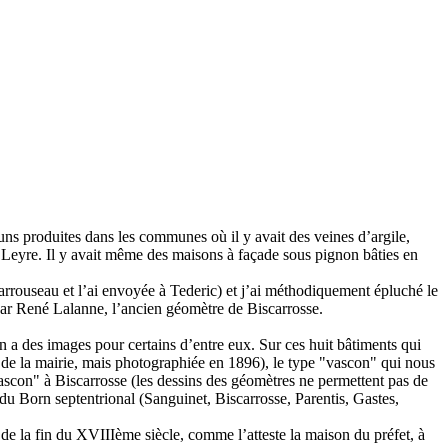
ouns produites dans les communes où il y avait des veines d’argile,
la Leyre. Il y avait même des maisons à façade sous pignon bâties en
arrouseau et l’ai envoyée à Tederic) et j’ai méthodiquement épluché le
 par René Lalanne, l’ancien géomètre de Biscarrosse.
on a des images pour certains d’entre eux. Sur ces huit bâtiments qui
 de la mairie, mais photographiée en 1896), le type "vascon" qui nous
vascon" à Biscarrosse (les dessins des géomètres ne permettent pas de
s du Born septentrional (Sanguinet, Biscarrosse, Parentis, Gastes,
 de la fin du XVIIIème siècle, comme l’atteste la maison du préfet, à