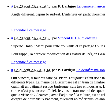
#
Le 20 août 2022 à 19:48
,
par
P. Lartigue
La dernière maiso
Angle différent, depuis le sud-est. L’intérieur est particulière
Répondre à ce message
#
Le 20 août 2022 à 20:33
,
par
Vincent P.
Un inventaire !
Superbe Halip ! Merci pour cette trouvaille et ce partage ! Vite
Pour rappel, la dernière modification des statuts de Région Ga
Répondre à ce message
#
Le 21 août 2022 à 11:14
,
par
P. Lartigue
La dernière maiso
Oui Vincent, il faudrait faire ça. Pierre Toulgouat s’était donc
différents types. La mairie de Biscarrosse est en train de finali
craignait un bâtiment rustico-burlesque, suis très enthousiaste. 
car ce n’est pas encore officiel. Je vous le transmettrai dès que
que la visite de
l’Arrossèu
, avec l’adjointe à la culture, est en 
d’esprit de notre vieux bâtiment, tellement abîmé depuis les ann