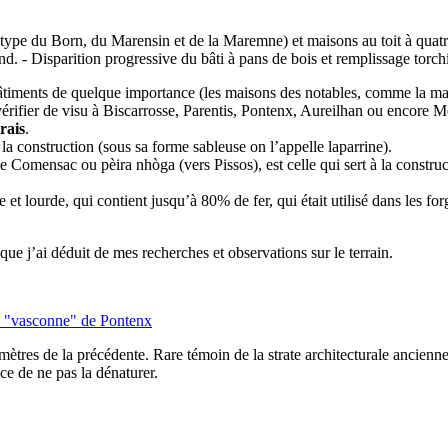
 type du Born, du Marensin et de la Maremne) et maisons au toit à quatr
d. - Disparition progressive du bâti à pans de bois et remplissage torchi
 bâtiments de quelque importance (les maisons des notables, comme la m
vérifier de visu à Biscarrosse, Parentis, Pontenx, Aureilhan ou encore M
rais
.
 la construction (sous sa forme sableuse on l’appelle laparrine).
e Comensac ou pèira nhòga (vers Pissos), est celle qui sert à la construct
et lourde, qui contient jusqu’à 80% de fer, qui était utilisé dans les fo
e que j’ai déduit de mes recherches et observations sur le terrain.
n "vasconne" de Pontenx
ètres de la précédente. Rare témoin de la strate architecturale ancienne
ce de ne pas la dénaturer.