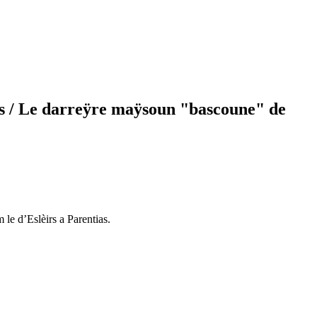
s
/ Le darreÿre maÿsoun "bascoune" de
le d’Eslèirs a Parentias.