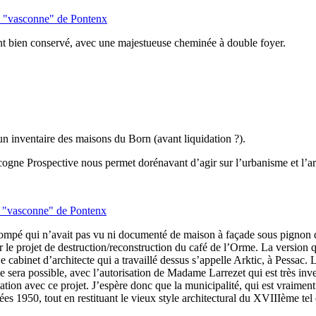
n "vasconne" de Pontenx
ment bien conservé, avec une majestueuse cheminée à double foyer.
 un inventaire des maisons du Born (avant liquidation ?).
scogne Prospective nous permet dorénavant d’agir sur l’urbanisme et l’a
n "vasconne" de Pontenx
 trompé qui n’avait pas vu ni documenté de maison à façade sous pignon d
ser le projet de destruction/reconstruction du café de l’Orme. La version
Le cabinet d’architecte qui a travaillé dessus s’appelle Arktic, à Pessac
 ce sera possible, avec l’autorisation de Madame Larrezet qui est très inv
relation avec ce projet. J’espère donc que la municipalité, qui est vraiment
ées 1950, tout en restituant le vieux style architectural du XVIIIème tel