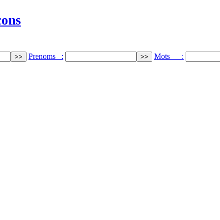
cons
Prenoms :
Mots :