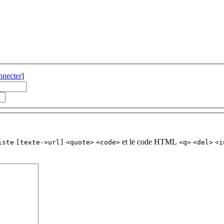
nnecter
]
et le code HTML
iste
[texte->url]
<quote>
<code>
<q>
<del>
<i