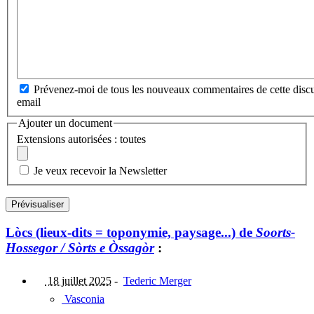
Prévenez-moi de tous les nouveaux commentaires de cette discu
email
Ajouter un document
Extensions autorisées : toutes
Je veux recevoir la Newsletter
Lòcs (lieux-dits = toponymie, paysage...) de
Soorts-
Hossegor / Sòrts e Òssagòr
:
18 juillet 2025
-
Tederic Merger
Vasconia