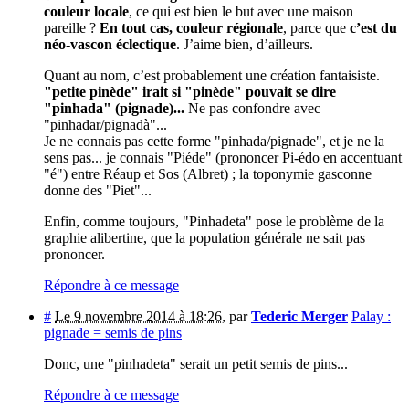
couleur locale
, ce qui est bien le but avec une maison
pareille ?
En tout cas, couleur régionale
, parce que
c’est du
néo-vascon éclectique
. J’aime bien, d’ailleurs.
Quant au nom, c’est probablement une création fantaisiste.
"petite pinède" irait si "pinède" pouvait se dire
"pinhada" (pignade)...
Ne pas confondre avec
"pinhadar/pignadà"...
Je ne connais pas cette forme "pinhada/pignade", et je ne la
sens pas... je connais "Piéde" (prononcer Pi-édo en accentuant
"é") entre Réaup et Sos (Albret) ; la toponymie gasconne
donne des "Piet"...
Enfin, comme toujours, "Pinhadeta" pose le problème de la
graphie alibertine, que la population générale ne sait pas
prononcer.
Répondre à ce message
#
Le 9 novembre 2014 à 18:26
,
par
Tederic Merger
Palay :
pignade = semis de pins
Donc, une "pinhadeta" serait un petit semis de pins...
Répondre à ce message