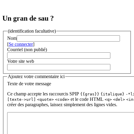
Un gran de sau ?
(identification facultative)
Nom
[
Se connecter
]
Courriel (non publié)
Votre site web
Ajoutez votre commentaire ici
Texte de votre message
Ce champ accepte les raccourcis SPIP
{{gras}}
{italique}
-*l
et le code HTML
[texte->url]
<quote>
<code>
<q>
<del>
<in
créer des paragraphes, laissez simplement des lignes vides.