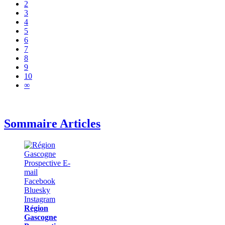
2
3
4
5
6
7
8
9
10
∞
Sommaire Articles
Région
Gascogne