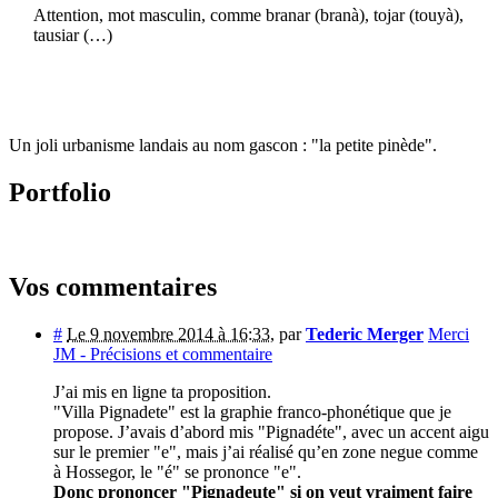
Attention, mot masculin, comme branar (branà), tojar (touyà),
tausiar (…)
Un joli urbanisme landais au nom gascon : "la petite pinède".
Portfolio
Vos commentaires
#
Le 9 novembre 2014 à 16:33
,
par
Tederic Merger
Merci
JM - Précisions et commentaire
J’ai mis en ligne ta proposition.
"Villa Pignadete" est la graphie franco-phonétique que je
propose. J’avais d’abord mis "Pignadéte", avec un accent aigu
sur le premier "e", mais j’ai réalisé qu’en zone negue comme
à Hossegor, le "é" se prononce "e".
Donc prononcer "Pignadeute" si on veut vraiment faire