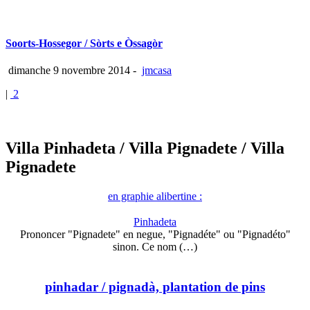
Soorts-Hossegor / Sòrts e Òssagòr
dimanche 9 novembre 2014
-
jmcasa
|
2
Villa Pinhadeta
/ Villa Pignadete
/ Villa
Pignadete
en graphie alibertine :
Pinhadeta
Prononcer "Pignadete" en negue, "Pignadéte" ou "Pignadéto"
sinon. Ce nom (…)
pinhadar
/ pignadà, plantation de pins