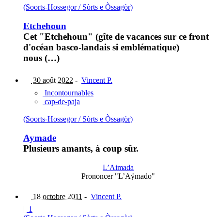
(Soorts-Hossegor / Sòrts e Òssagòr)
Etchehoun
Cet "Etchehoun" (gîte de vacances sur ce front
d'océan basco-landais si emblématique)
nous (…)
30 août 2022
-
Vincent P.
Incontournables
cap-de-paja
(Soorts-Hossegor / Sòrts e Òssagòr)
Aymade
Plusieurs amants, à coup sûr.
L’Aimada
Prononcer "L’Aÿmado"
18 octobre 2011
-
Vincent P.
|
1