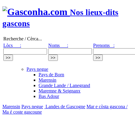
Nos lieux-dits
gascons
Recherche / Cèrca...
Lòcs :
Noms :
Prenoms :
Pays negue
Pays de Born
Marensin
Grande Lande / Lanegrand
Maremne & Seignanx
Bas Adour
Marensin
Pays negue
Landes de Gascogne
Mar e còsta gascona /
Ma é coste gascoune