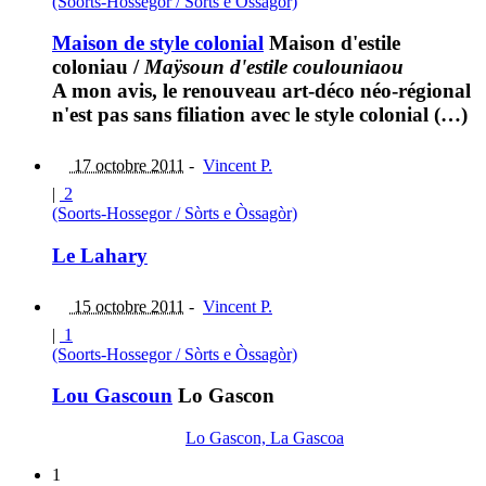
(Soorts-Hossegor / Sòrts e Òssagòr)
Maison de style colonial
Maison d'estile
coloniau
/
Maÿsoun d'estile coulouniaou
A mon avis, le renouveau art-déco néo-régional
n'est pas sans filiation avec le style colonial (…)
17 octobre 2011
-
Vincent P.
|
2
(Soorts-Hossegor / Sòrts e Òssagòr)
Le Lahary
15 octobre 2011
-
Vincent P.
|
1
(Soorts-Hossegor / Sòrts e Òssagòr)
Lou Gascoun
Lo Gascon
Lo Gascon, La Gascoa
1