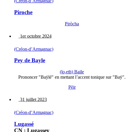
(Créon-d’Armagnac)
Piroche
Piròcha
1er octobre 2024
(Créon-d’Armagnac)
Pey de Bayle
(lo,eth) Baile
Prononcer "Baÿlé" en mettant l’accent tonique sur "Baÿ".
Pèir
31 juillet 2023
(Créon-d’Armagnac)
Lugassé
CN : Lugassey