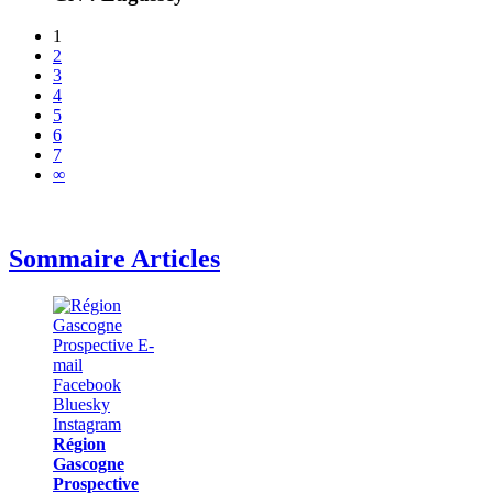
1
2
3
4
5
6
7
∞
Sommaire Articles
Région
Gascogne
Prospective