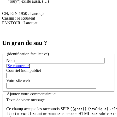
"rouÿ") existe aussi. (…)
CN, IGN 1950 : Larrouja
Cassini : le Rougeat
FANTOIR : Laroujat
Un gran de sau ?
(identification facultative)
Nom
[
Se connecter
]
Courriel (non publié)
Votre site web
Ajoutez votre commentaire ici
Texte de votre message
Ce champ accepte les raccourcis SPIP
{{gras}}
{italique}
-*l
et le code HTML
[texte->url]
<quote>
<code>
<q>
<del>
<in