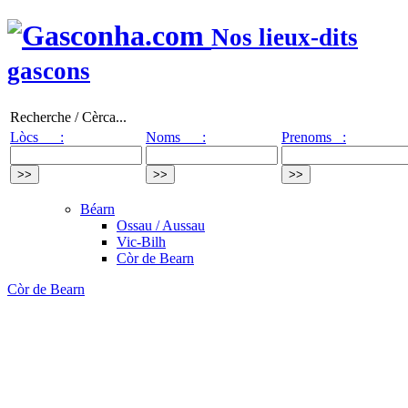
Nos lieux-dits
gascons
Recherche / Cèrca...
Lòcs :
Noms :
Prenoms :
Béarn
Ossau / Aussau
Vic-Bilh
Còr de Bearn
Còr de Bearn