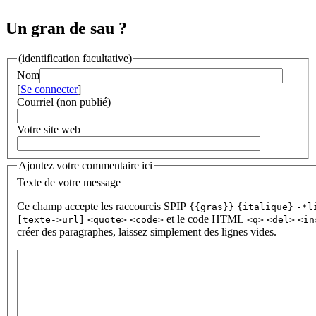
Un gran de sau ?
(identification facultative)
Nom
[
Se connecter
]
Courriel (non publié)
Votre site web
Ajoutez votre commentaire ici
Texte de votre message
Ce champ accepte les raccourcis SPIP
{{gras}}
{italique}
-*l
et le code HTML
[texte->url]
<quote>
<code>
<q>
<del>
<in
créer des paragraphes, laissez simplement des lignes vides.