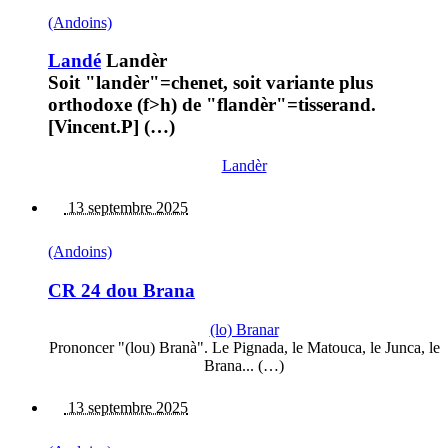
(Andoins)
Landé
Landèr
Soit "landèr"=chenet, soit variante plus
orthodoxe (f>h) de "flandèr"=tisserand.
[Vincent.P] (…)
Landèr
13 septembre 2025
(Andoins)
CR 24 dou Brana
(lo) Branar
Prononcer "(lou) Branà". Le Pignada, le Matouca, le Junca, le
Brana... (…)
13 septembre 2025