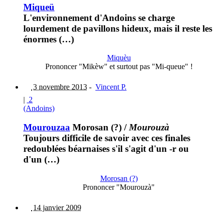
Miqueü
L'environnement d'Andoins se charge
lourdement de pavillons hideux, mais il reste les
énormes (…)
Miquèu
Prononcer "Mikèw" et surtout pas "Mi-queue" !
3 novembre 2013
-
Vincent P.
|
2
(Andoins)
Mourouzaa
Morosan (?)
/
Mourouzà
Toujours difficile de savoir avec ces finales
redoublées béarnaises s'il s'agit d'un -r ou
d'un (…)
Morosan (?)
Prononcer "Mourouzà"
14 janvier 2009