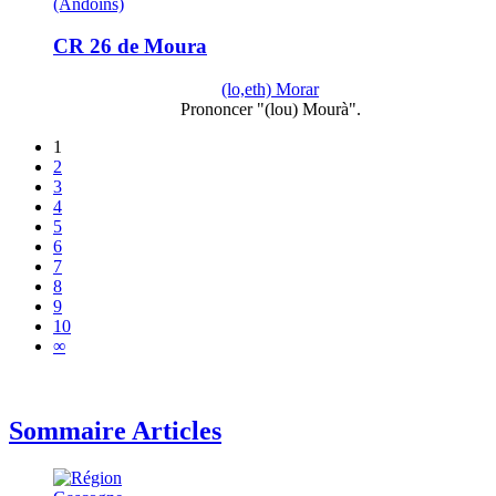
(Andoins)
CR 26 de Moura
(lo,eth) Morar
Prononcer "(lou) Mourà".
1
2
3
4
5
6
7
8
9
10
∞
Sommaire Articles