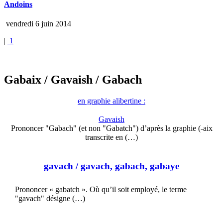
Andoins
vendredi 6 juin 2014
|
1
Gabaix
/ Gavaish
/ Gabach
en graphie alibertine :
Gavaish
Prononcer "Gabach" (et non "Gabatch") d’après la graphie (-aix
transcrite en (…)
gavach
/ gavach, gabach, gabaye
Prononcer « gabatch ». Où qu’il soit employé, le terme
"gavach" désigne (…)