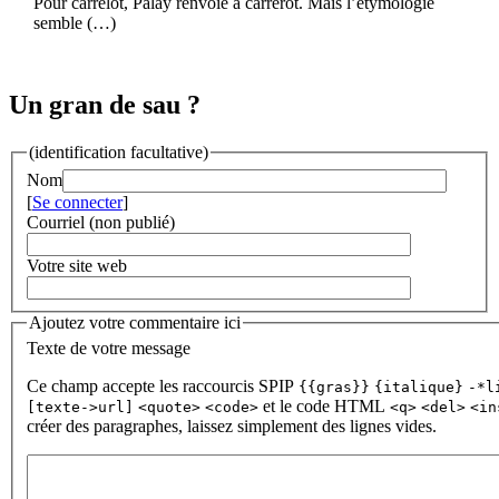
Pour carrelòt, Palay renvoie à carreròt. Mais l’étymologie
semble (…)
Un gran de sau ?
(identification facultative)
Nom
[
Se connecter
]
Courriel (non publié)
Votre site web
Ajoutez votre commentaire ici
Texte de votre message
Ce champ accepte les raccourcis SPIP
{{gras}}
{italique}
-*l
et le code HTML
[texte->url]
<quote>
<code>
<q>
<del>
<in
créer des paragraphes, laissez simplement des lignes vides.