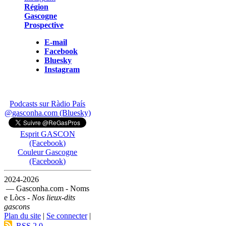
Région
Gascogne
Prospective
E-mail
Facebook
Bluesky
Instagram
Podcasts sur Ràdio País
@gasconha.com (Bluesky)
Esprit GASCON
(Facebook)
Couleur Gascogne
(Facebook)
2024-2026
— Gasconha.com - Noms
e Lòcs -
Nos lieux-dits
gascons
Plan du site
|
Se connecter
|
RSS 2.0