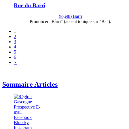
Rue du Barri
(lo,eth) Barri
Prononcer "Bàrri" (accent tonique sur "Ba").
1
2
3
4
5
6
∞
Sommaire Articles