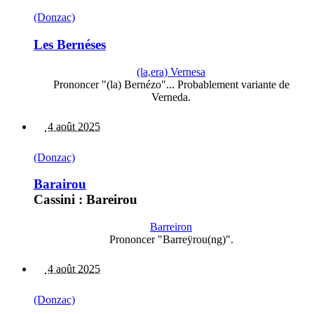
(Donzac)
Les Bernéses
(la,era) Vernesa
Prononcer "(la) Bernézo"... Probablement variante de
Verneda.
4 août 2025
(Donzac)
Barairou
Cassini : Bareirou
Barreiron
Prononcer "Barreÿrou(ng)".
4 août 2025
(Donzac)