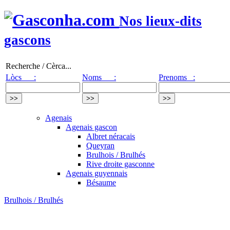
Nos lieux-dits
gascons
Recherche / Cèrca...
Lòcs :
Noms :
Prenoms :
Agenais
Agenais gascon
Albret néracais
Queyran
Brulhois / Brulhés
Rive droite gasconne
Agenais guyennais
Bésaume
Brulhois / Brulhés