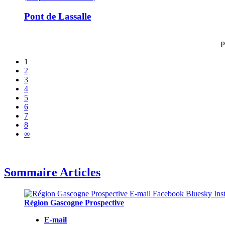
Pont de Lassalle
P
1
2
3
4
5
6
7
8
∞
Sommaire Articles
Région Gascogne Prospective
E-mail