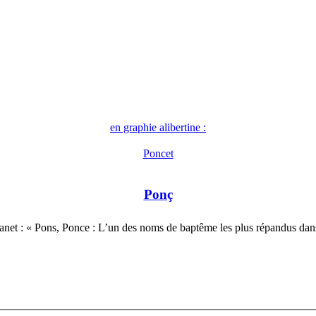
en graphie alibertine :
Poncet
Ponç
net : « Pons, Ponce : L’un des noms de baptême les plus répandus da