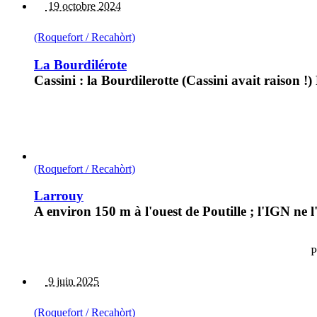
19 octobre 2024
(Roquefort / Recahòrt)
La Bourdilérote
Cassini : la Bourdilerotte (Cassini avait raison
(Roquefort / Recahòrt)
Larrouy
A environ 150 m à l'ouest de Poutille ; l'IGN ne
P
9 juin 2025
(Roquefort / Recahòrt)