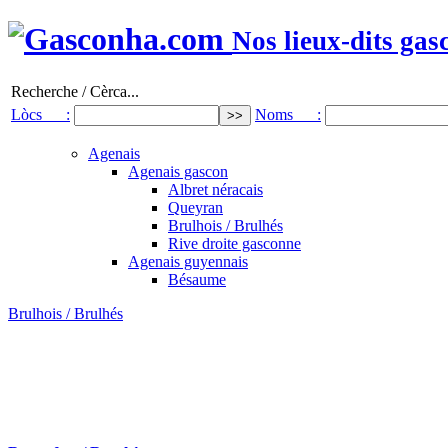
Nos lieux-dits gas
Recherche / Cèrca...
Lòcs :
Noms :
Agenais
Agenais gascon
Albret néracais
Queyran
Brulhois / Brulhés
Rive droite gasconne
Agenais guyennais
Bésaume
Brulhois / Brulhés