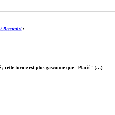
 / Recahòrt
:
é ; cette forme est plus gasconne que "Placié" (…)