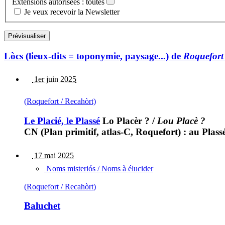
Extensions autorisées : toutes
Je veux recevoir la Newsletter
Lòcs (lieux-dits = toponymie, paysage...) de
Roquefort
1er juin 2025
(Roquefort / Recahòrt)
Le Placié, le Plassé
Lo Placèr ?
/
Lou Placè ?
CN (Plan primitif, atlas-C, Roquefort) : au Plass
17 mai 2025
Noms misteriós / Noms à élucider
(Roquefort / Recahòrt)
Baluchet