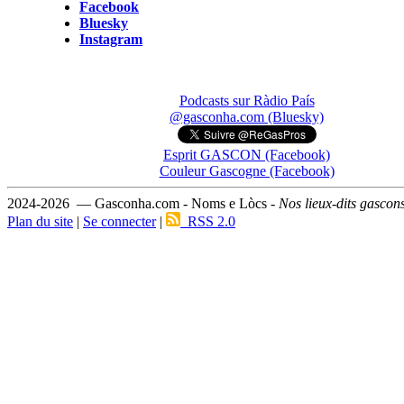
Facebook
Bluesky
Instagram
Podcasts sur Ràdio País
@gasconha.com (Bluesky)
Esprit GASCON (Facebook)
Couleur Gascogne (Facebook)
2024-2026 — Gasconha.com - Noms e Lòcs -
Nos lieux-dits gascon
Plan du site
|
Se connecter
|
RSS 2.0