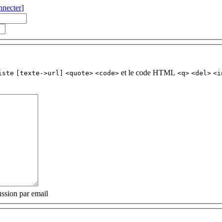
nnecter
]
et le code HTML
iste
[texte->url]
<quote>
<code>
<q>
<del>
<i
ssion par email