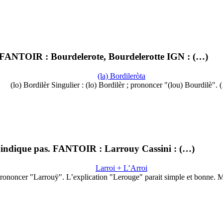
 !) FANTOIR : Bourdelerote, Bourdelerotte IGN : (…)
(la) Bordileròta
(lo) Bordilèr Singulier : (lo) Bordilèr ; prononcer "(lou) Bourdilè".
 l'indique pas. FANTOIR : Larrouy Cassini : (…)
Larroi + L’Arroi
rononcer "Larrouÿ". L’explication "Lerouge" parait simple et bonne. 