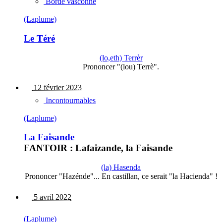
Borde vasconne
(Laplume)
Le Téré
(lo,eth) Terrèr
Prononcer "(lou) Terrè".
12 février 2023
Incontournables
(Laplume)
La Faisande
FANTOIR : Lafaizande, la Faisande
(la) Hasenda
Prononcer "Hazénde"... En castillan, ce serait "la Hacienda" !
5 avril 2022
(Laplume)