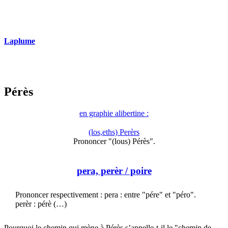
Laplume
Pérès
en graphie alibertine :
(los,eths) Perèrs
Prononcer "(lous) Pérès".
pera, perèr
/ poire
Prononcer respectivement : pera : entre "pére" et "péro".
perèr : pérè (…)
Pourquoi le chemin qui mène à Pérès s’appelle-t-il le "chemin de