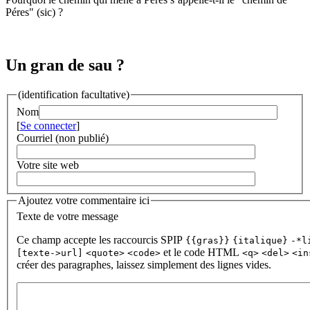
Péres" (sic) ?
Un gran de sau ?
(identification facultative)
Nom
[
Se connecter
]
Courriel (non publié)
Votre site web
Ajoutez votre commentaire ici
Texte de votre message
Ce champ accepte les raccourcis SPIP
{{gras}}
{italique}
-*l
et le code HTML
[texte->url]
<quote>
<code>
<q>
<del>
<in
créer des paragraphes, laissez simplement des lignes vides.