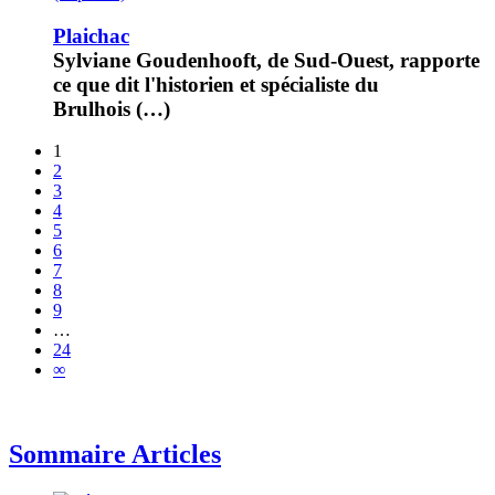
Plaichac
Sylviane Goudenhooft, de Sud-Ouest, rapporte
ce que dit l'historien et spécialiste du
Brulhois (…)
1
2
3
4
5
6
7
8
9
…
24
∞
Sommaire Articles