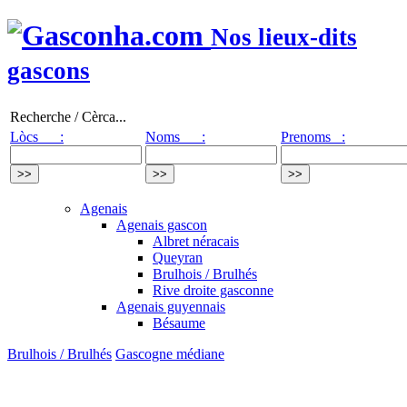
Nos lieux-dits
gascons
Recherche / Cèrca...
Lòcs :
Noms :
Prenoms :
Agenais
Agenais gascon
Albret néracais
Queyran
Brulhois / Brulhés
Rive droite gasconne
Agenais guyennais
Bésaume
Brulhois / Brulhés
Gascogne médiane