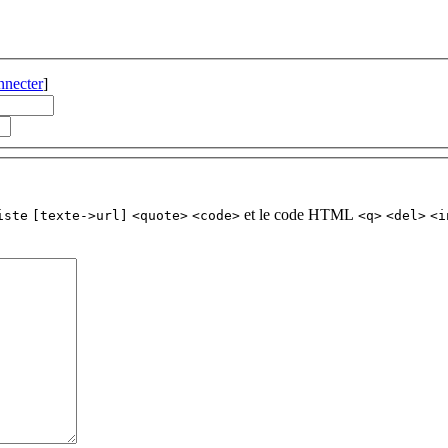
nnecter
]
et le code HTML
iste
[texte->url]
<quote>
<code>
<q>
<del>
<i