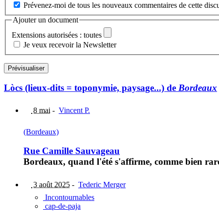
Prévenez-moi de tous les nouveaux commentaires de cette discu
Ajouter un document
Extensions autorisées : toutes
Je veux recevoir la Newsletter
Lòcs (lieux-dits = toponymie, paysage...) de
Bordeaux
8 mai
-
Vincent P.
(Bordeaux)
Rue Camille Sauvageau
Bordeaux, quand l'été s'affirme, comme bien rare
3 août 2025
-
Tederic Merger
Incontournables
cap-de-paja