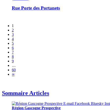
Rue Porte des Portanets
1
2
3
4
5
6
7
8
9
…
60
∞
Sommaire Articles
Région Gascogne Prospective