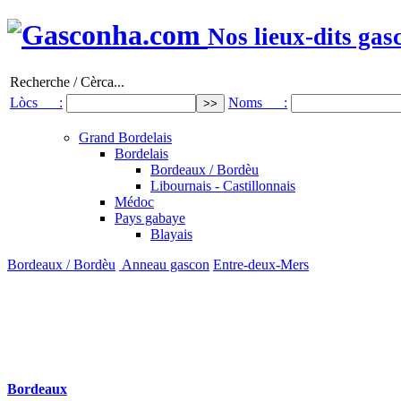
Nos lieux-dits gas
Recherche / Cèrca...
Lòcs :
Noms :
Grand Bordelais
Bordelais
Bordeaux / Bordèu
Libournais - Castillonnais
Médoc
Pays gabaye
Blayais
Bordeaux / Bordèu
Anneau gascon
Entre-deux-Mers
Bordeaux