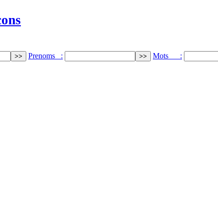
cons
Prenoms :
Mots :