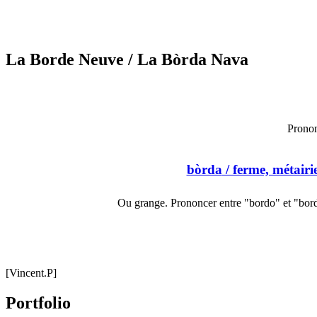
La Borde Neuve
/ La Bòrda Nava
Pronon
bòrda
/ ferme, métairi
Ou grange. Prononcer entre "bordo" et "bord
[Vincent.P]
Portfolio