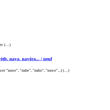
vec (…)
èth, nava, navèra...
/ neuf
cer "nawe", "nabe", "nabo", "nawo"...) (…)