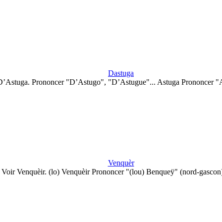
Dastuga
D’Astuga. Prononcer "D’Astugo", "D’Astugue"... Astuga Prononcer "
Venquèr
Voir Venquèir. (lo) Venquèir Prononcer "(lou) Benqueÿ" (nord-gascon