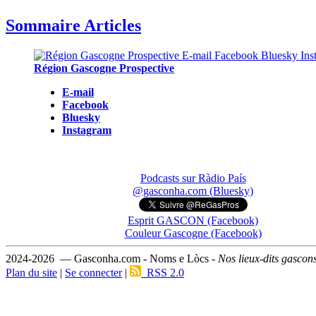
Sommaire Articles
Région Gascogne Prospective
E-mail
Facebook
Bluesky
Instagram
Podcasts sur Ràdio País
@gasconha.com (Bluesky)
Esprit GASCON (Facebook)
Couleur Gascogne (Facebook)
2024-2026 — Gasconha.com - Noms e Lòcs -
Nos lieux-dits gascon
Plan du site
|
Se connecter
|
RSS 2.0