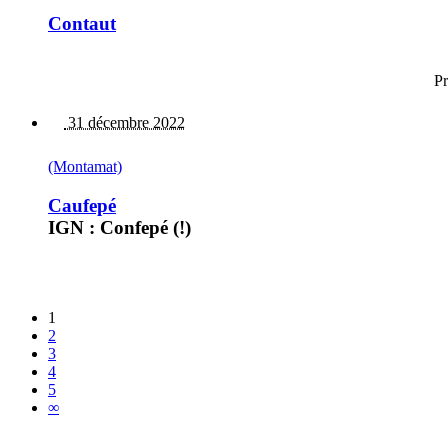
Contaut
Pr
31 décembre 2022
(Montamat)
Caufepé
IGN : Confepé (!)
1
2
3
4
5
∞