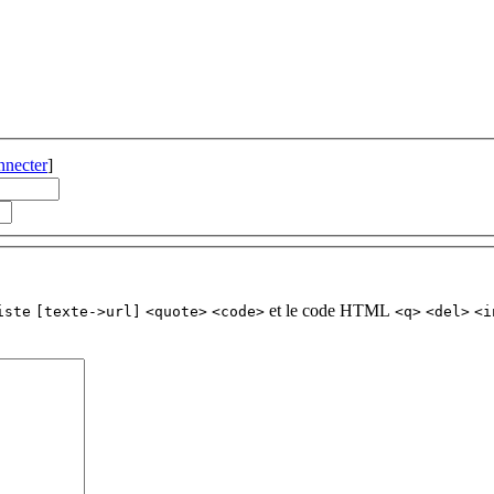
nnecter
]
et le code HTML
iste
[texte->url]
<quote>
<code>
<q>
<del>
<i