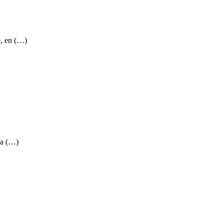
é, en (…)
la (…)