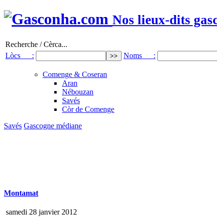
Nos lieux-dits gas
Recherche / Cèrca...
Lòcs :
Noms :
Comenge & Coseran
Aran
Nébouzan
Savés
Còr de Comenge
Savés
Gascogne médiane
Montamat
samedi 28 janvier 2012