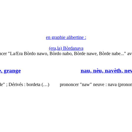
en graphie alibertine :
(era,la) Bòrdanava
cer "La/Era Bòrdo nawo, Bòrdo nabo, Bòrde nawe, Bòrde nabe..." a
e, grange
nau, nèu, navèth, nev
e" ; Dérivés : bordeta (…)
prononcer "naw" neuve : nava (pronon