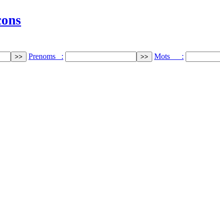
cons
Prenoms :
Mots :