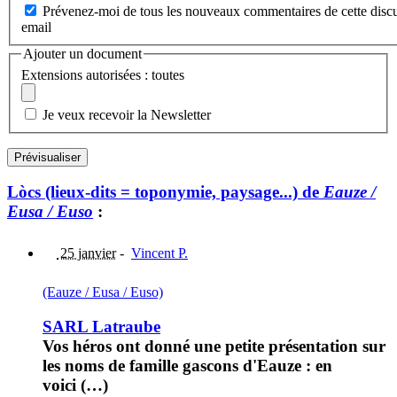
Prévenez-moi de tous les nouveaux commentaires de cette discu
email
Ajouter un document
Extensions autorisées : toutes
Je veux recevoir la Newsletter
Lòcs (lieux-dits = toponymie, paysage...) de
Eauze /
Eusa / Euso
:
25 janvier
-
Vincent P.
(Eauze / Eusa / Euso)
SARL Latraube
Vos héros ont donné une petite présentation sur
les noms de famille gascons d'Eauze : en
voici (…)