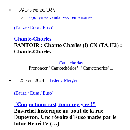
24 septembre 2025
Toponymes vandalisés, barbarismes...
(Eauze / Eusa / Euso)
Chante-Chorles
FANTOIR : Chante Charles (!) CN (TA,H3) :
Chante-Chorles
Cantachòrlas
Prononcer "Cantotchòrlos", "Cantetchòrles"...
25 avril 2024
-
Tederic Merger
(Eauze / Eusa / Euso)
"Coupo toun rast, toun rey y es !"
Bas-relief historique au bout de la rue
Dupeyron. Une révolte d'Euso matée par le
futur Henri IV (…)