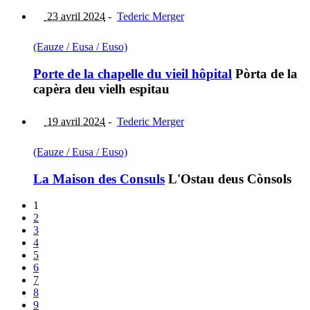
23 avril 2024
-
Tederic Merger
(Eauze / Eusa / Euso)
Porte de la chapelle du vieil hôpital
Pòrta de la
capèra deu vielh espitau
19 avril 2024
-
Tederic Merger
(Eauze / Eusa / Euso)
La Maison des Consuls
L'Ostau deus Cònsols
1
2
3
4
5
6
7
8
9