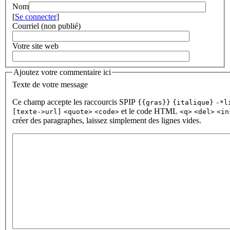
Nom
[
Se connecter
]
Courriel (non publié)
Votre site web
Ajoutez votre commentaire ici
Texte de votre message
Ce champ accepte les raccourcis SPIP
{{gras}}
{italique}
-*l
et le code HTML
[texte->url]
<quote>
<code>
<q>
<del>
<in
créer des paragraphes, laissez simplement des lignes vides.