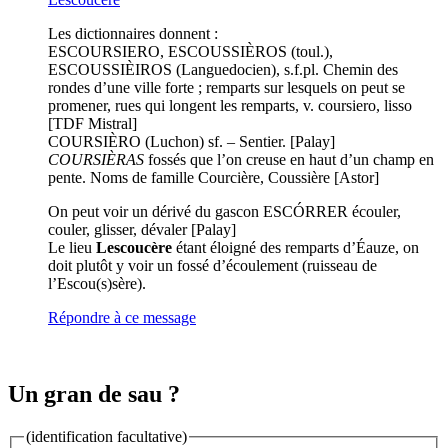
Les dictionnaires donnent :
ESCOURSIERO, ESCOUSSIÈROS (toul.),
ESCOUSSIÈIROS (Languedocien), s.f.pl. Chemin des
rondes d’une ville forte ; remparts sur lesquels on peut se
promener, rues qui longent les remparts, v. coursiero, lisso
[TDF Mistral]
COURSIÈRO (Luchon) sf. – Sentier. [Palay]
COURSIÈRAS
fossés que l’on creuse en haut d’un champ en
pente. Noms de famille Courcière, Coussière [Astor]
On peut voir un dérivé du gascon ESCÓRRER écouler,
couler, glisser, dévaler [Palay]
Le lieu
Lescoucère
étant éloigné des remparts d’Éauze, on
doit plutôt y voir un fossé d’écoulement (ruisseau de
l’Escou(s)sère).
Répondre à ce message
Un gran de sau ?
(identification facultative)