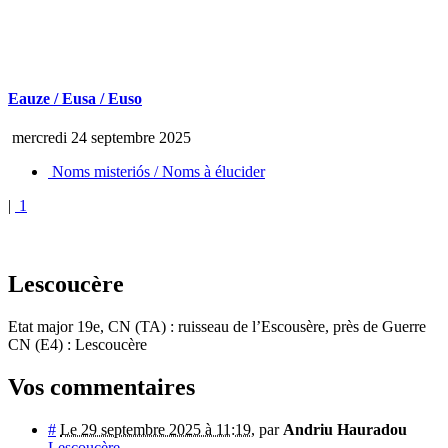
Eauze / Eusa / Euso
mercredi 24 septembre 2025
Noms misteriós / Noms à élucider
|
1
Lescoucère
Etat major 19e, CN (TA) : ruisseau de l’Escousère, près de Guerre
CN (E4) : Lescoucère
Vos commentaires
#
Le 29 septembre 2025 à 11:19
,
par
Andriu Hauradou
Lescoucère