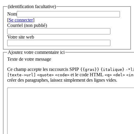
(identification facultative)
Nom
[
Se connecter
]
Courriel (non publié)
Votre site web
Ajoutez votre commentaire ici
Texte de votre message
Ce champ accepte les raccourcis SPIP
{{gras}}
{italique}
-*l
et le code HTML
[texte->url]
<quote>
<code>
<q>
<del>
<in
créer des paragraphes, laissez simplement des lignes vides.