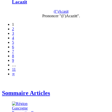
Lacazit
(l’)Acasit
Prononcer "(l’)Acazitt".
1
2
3
4
5
6
7
8
9
…
11
∞
Sommaire Articles