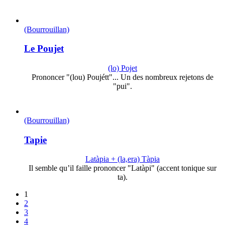
(Bourrouillan)
Le Poujet
(lo) Pojet
Prononcer "(lou) Poujétt"... Un des nombreux rejetons de
"pui".
(Bourrouillan)
Tapie
Latàpia + (la,era) Tàpia
Il semble qu’il faille prononcer "Latàpi" (accent tonique sur
ta).
1
2
3
4