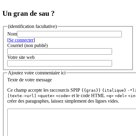
Un gran de sau ?
(identification facultative)
Nom
[
Se connecter
]
Courriel (non publié)
Votre site web
Ajoutez votre commentaire ici
Texte de votre message
Ce champ accepte les raccourcis SPIP
{{gras}}
{italique}
-*l
et le code HTML
[texte->url]
<quote>
<code>
<q>
<del>
<in
créer des paragraphes, laissez simplement des lignes vides.