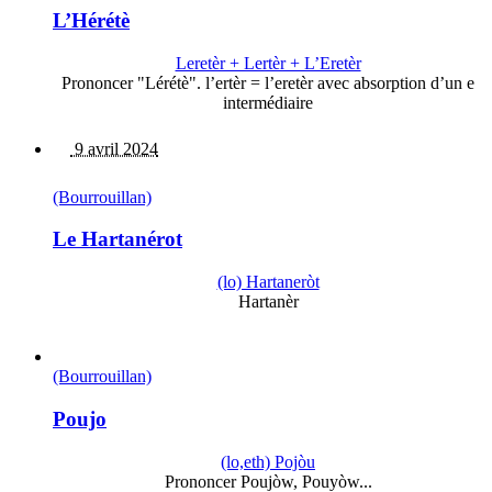
L’Hérétè
Leretèr + Lertèr + L’Eretèr
Prononcer "Lérétè". l’ertèr = l’eretèr avec absorption d’un e
intermédiaire
9 avril 2024
(Bourrouillan)
Le Hartanérot
(lo) Hartaneròt
Hartanèr
(Bourrouillan)
Poujo
(lo,eth) Pojòu
Prononcer Poujòw, Pouyòw...