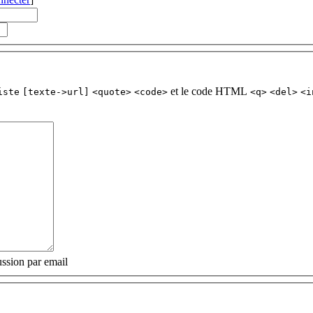
et le code HTML
iste
[texte->url]
<quote>
<code>
<q>
<del>
<i
ssion par email