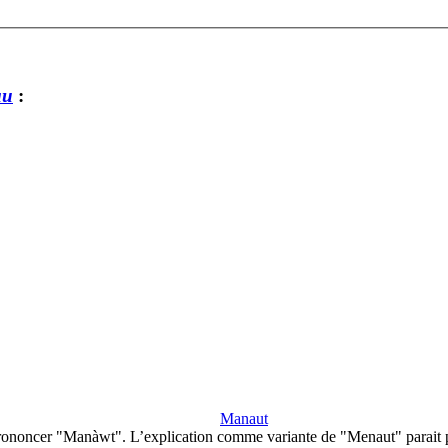
au
:
Manaut
rononcer "Manàwt". L’explication comme variante de "Menaut" parait 