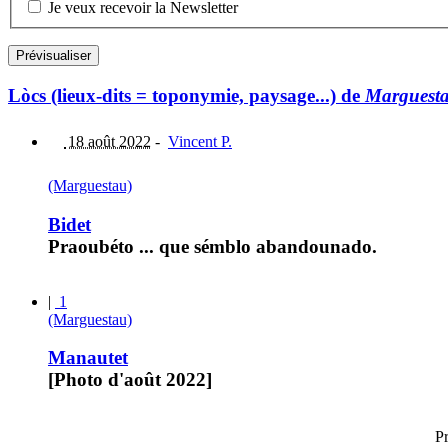
Je veux recevoir la Newsletter
Lòcs (lieux-dits = toponymie, paysage...) de
Marguest
18 août 2022
-
Vincent P.
(Marguestau)
Bidet
Praoubéto ... que sémblo abandounado.
|
1
(Marguestau)
Manautet
[Photo d'août 2022]
P