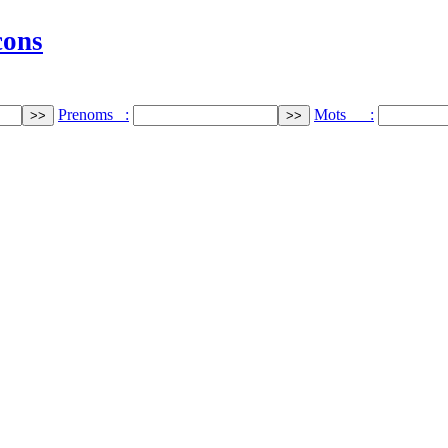
cons
Prenoms :
Mots :