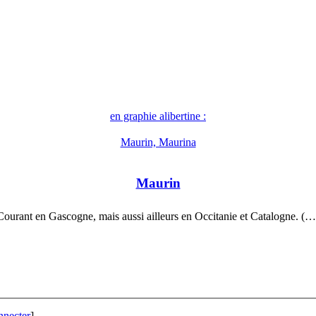
en graphie alibertine :
Maurin, Maurina
Maurin
Courant en Gascogne, mais aussi ailleurs en Occitanie et Catalogne. (…
nnecter
]