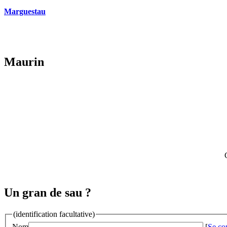
Marguestau
Maurin
Un gran de sau ?
(identification facultative)
Nom
[
Se co