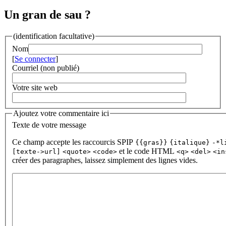
Un gran de sau ?
(identification facultative)
Nom
[
Se connecter
]
Courriel (non publié)
Votre site web
Ajoutez votre commentaire ici
Texte de votre message
Ce champ accepte les raccourcis SPIP
{{gras}}
{italique}
-*l
et le code HTML
[texte->url]
<quote>
<code>
<q>
<del>
<in
créer des paragraphes, laissez simplement des lignes vides.