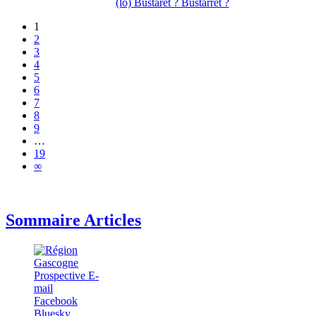
(lo) Bustaret ? Bustarret ?
1
2
3
4
5
6
7
8
9
…
19
∞
Sommaire Articles