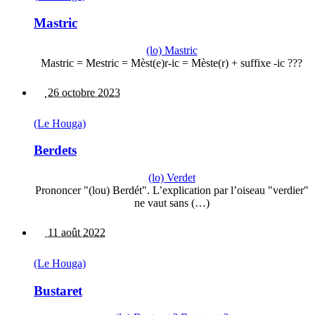
Mastric
(lo) Mastric
Mastric = Mestric = Mèst(e)r-ic = Mèste(r) + suffixe -ic ???
26 octobre 2023
(Le Houga)
Berdets
(lo) Verdet
Prononcer "(lou) Berdét". L’explication par l’oiseau "verdier"
ne vaut sans (…)
11 août 2022
(Le Houga)
Bustaret