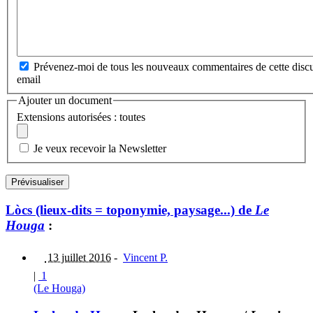
Prévenez-moi de tous les nouveaux commentaires de cette discu
email
Ajouter un document
Extensions autorisées : toutes
Je veux recevoir la Newsletter
Lòcs (lieux-dits = toponymie, paysage...) de
Le
Houga
:
13 juillet 2016
-
Vincent P.
|
1
(Le Houga)