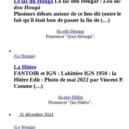
Le lac du Houga
Lo lac deu Heugar
/
Lou lac
dou Hougà
Plusieurs débats autour de ce lieu-dit (outre le
fait qu'il était bon de passer la fin de (…)
(lo,eth) Heugar
Prononcer "(lou) Héougà".
(Le Houga)
La Hitère
FANTOIR et IGN : Lahittère IGN 1950 : la
Hitère Edit : Photo de mai 2022 par Vincent P.
Comme (…)
(la,era) Hitèra
Prononcer "(la) Hitèro".
31 décembre 2024
(Le Houga)