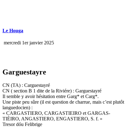
Le Houga
mercredi 1er janvier 2025
Garguestayre
CN (TA) : Carguestayré
CN ( section B 1 dite de la Riviére) : Garguestayré
Il semble y avoir hésitation entre Garg* et Carg*.
Une piste peu sûre (il est question de charrue, mais c’est plutôt
languedocien) :
« CARGASTIERO, CARGASTIEIRO et GARGAS-
TIÈIRO, ANGASTIERO, ENGASTIERO, S. f. »
Tresor dóu Felibrige