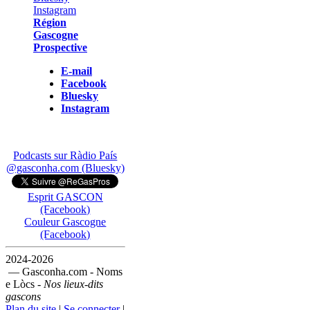
Région
Gascogne
Prospective
E-mail
Facebook
Bluesky
Instagram
Podcasts sur Ràdio País
@gasconha.com (Bluesky)
Esprit GASCON
(Facebook)
Couleur Gascogne
(Facebook)
2024-2026
— Gasconha.com - Noms
e Lòcs -
Nos lieux-dits
gascons
Plan du site
|
Se connecter
|