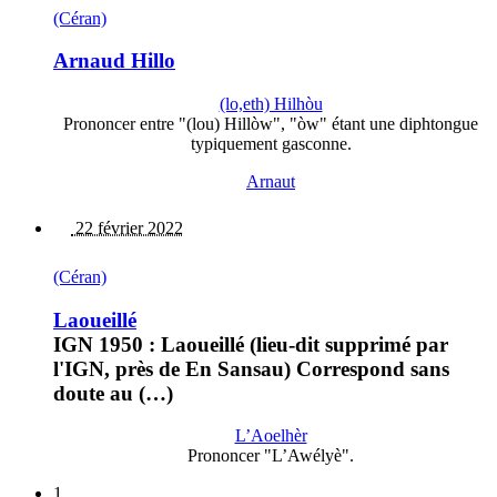
(Céran)
Arnaud Hillo
(lo,eth) Hilhòu
Prononcer entre "(lou) Hillòw", "òw" étant une diphtongue
typiquement gasconne.
Arnaut
22 février 2022
(Céran)
Laoueillé
IGN 1950 : Laoueillé (lieu-dit supprimé par
l'IGN, près de En Sansau) Correspond sans
doute au (…)
L’Aoelhèr
Prononcer "L’Awélyè".
1