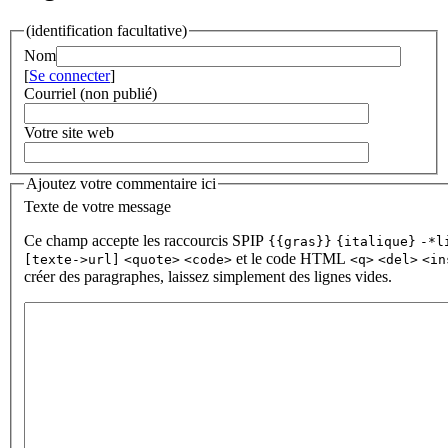
(identification facultative)
Nom
[
Se connecter
]
Courriel (non publié)
Votre site web
Ajoutez votre commentaire ici
Texte de votre message
Ce champ accepte les raccourcis SPIP
{{gras}}
{italique}
-*l
et le code HTML
[texte->url]
<quote>
<code>
<q>
<del>
<in
créer des paragraphes, laissez simplement des lignes vides.