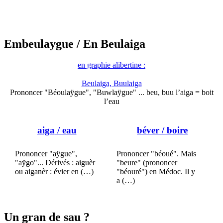
Embeulaygue
/ En Beulaiga
en graphie alibertine :
Beulaiga, Buulaiga
Prononcer "Béoulaÿgue", "Buwlaÿgue" ... beu, buu l’aiga = boit
l’eau
aiga
/ eau
béver
/ boire
Prononcer "aÿgue",
Prononcer "béoué". Mais
"aÿgo"... Dérivés : aiguèr
"beure" (prononcer
ou aiganèr : évier en (…)
"béouré") en Médoc. Il y
a (…)
Un gran de sau ?