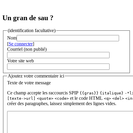
Un gran de sau ?
(identification facultative)
Nom
[
Se connecter
]
Courriel (non publié)
Votre site web
Ajoutez votre commentaire ici
Texte de votre message
Ce champ accepte les raccourcis SPIP
{{gras}}
{italique}
-*l
et le code HTML
[texte->url]
<quote>
<code>
<q>
<del>
<in
créer des paragraphes, laissez simplement des lignes vides.