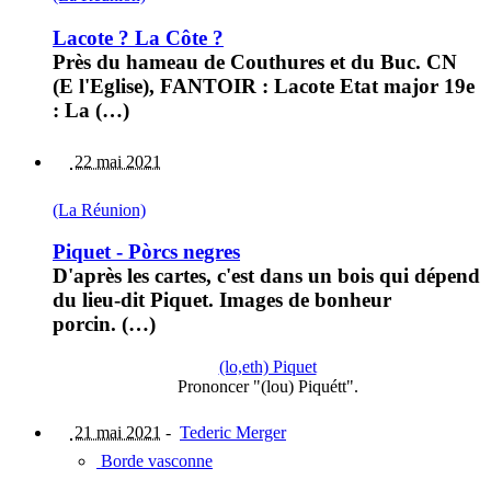
Lacote ? La Côte ?
Près du hameau de Couthures et du Buc. CN
(E l'Eglise), FANTOIR : Lacote Etat major 19e
: La (…)
22 mai 2021
(La Réunion)
Piquet - Pòrcs negres
D'après les cartes, c'est dans un bois qui dépend
du lieu-dit Piquet. Images de bonheur
porcin. (…)
(lo,eth) Piquet
Prononcer "(lou) Piquétt".
21 mai 2021
-
Tederic Merger
Borde vasconne