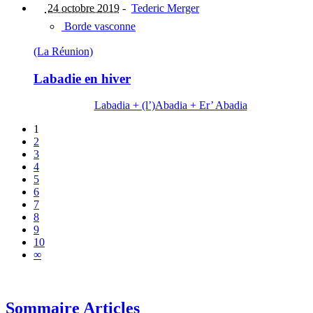
24 octobre 2019
-
Tederic Merger
Borde vasconne
(La Réunion)
Labadie en hiver
Labadia + (l’)Abadia + Er’ Abadia
1
2
3
4
5
6
7
8
9
10
∞
Sommaire Articles