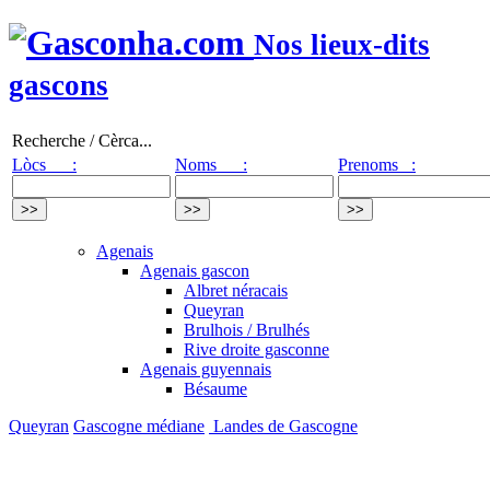
Nos lieux-dits
gascons
Recherche / Cèrca...
Lòcs :
Noms :
Prenoms :
Agenais
Agenais gascon
Albret néracais
Queyran
Brulhois / Brulhés
Rive droite gasconne
Agenais guyennais
Bésaume
Queyran
Gascogne médiane
Landes de Gascogne