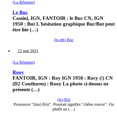
(La Réunion)
Le Buc
Cassini, IGN, FANTOIR : le Buc CN, IGN
1950 : But L'hésitation graphique Buc/But peut
être liée (…)
(lo,eth) Buc
12 mai 2021
(La Réunion)
Rooy
FANTOIR, IGN : Roy IGN 1950 : Rocy (!) CN
(D2 Couthures) : Rooy La photo ci-dessus ne
présente (…)
(lo) Ròi
Prononcer "(lou) Ròÿ". Pourrait signifier "chêne rouvre". Ou
plutôt un (…)