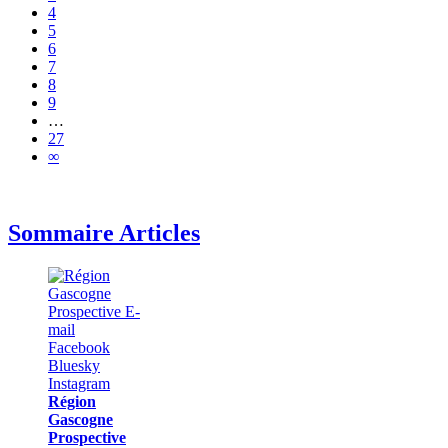
4
5
6
7
8
9
…
27
∞
Sommaire Articles
Région
Gascogne
Prospective