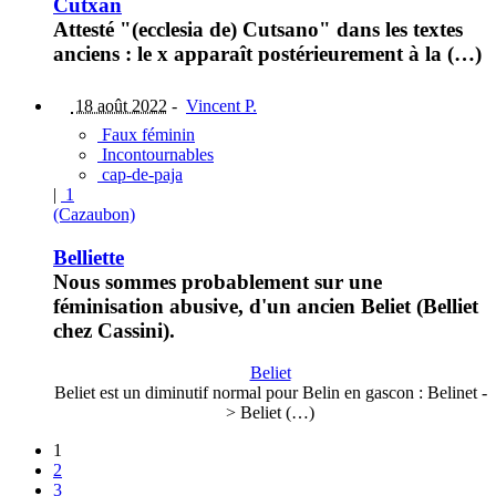
Cutxan
Attesté "(ecclesia de) Cutsano" dans les textes
anciens : le x apparaît postérieurement à la (…)
18 août 2022
-
Vincent P.
Faux féminin
Incontournables
cap-de-paja
|
1
(Cazaubon)
Belliette
Nous sommes probablement sur une
féminisation abusive, d'un ancien Beliet (Belliet
chez Cassini).
Beliet
Beliet est un diminutif normal pour Belin en gascon : Belinet -
> Beliet (…)
1
2
3