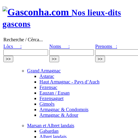
Nos lieux-dits
gascons
Recherche / Cèrca...
Lòcs :
Noms :
Prenoms :
Grand Armagnac
Astarac
Haut Armagnac - Pays d’Auch
Fezensac
Eauzan / Eusan
Fezensaguet
Gimoès
Armagnac & Condomois
Armagnac & Adour
Marsan et Albret landais
Gabardan
Albret landais