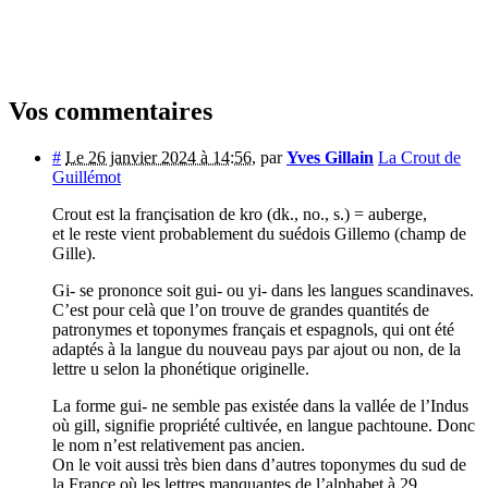
Vos commentaires
#
Le 26 janvier 2024 à 14:56
,
par
Yves Gillain
La Crout de
Guillémot
Crout est la françisation de kro (dk., no., s.) = auberge,
et le reste vient probablement du suédois Gillemo (champ de
Gille).
Gi- se prononce soit gui- ou yi- dans les langues scandinaves.
C’est pour celà que l’on trouve de grandes quantités de
patronymes et toponymes français et espagnols, qui ont été
adaptés à la langue du nouveau pays par ajout ou non, de la
lettre u selon la phonétique originelle.
La forme gui- ne semble pas existée dans la vallée de l’Indus
où gill, signifie propriété cultivée, en langue pachtoune. Donc
le nom n’est relativement pas ancien.
On le voit aussi très bien dans d’autres toponymes du sud de
la France où les lettres manquantes de l’alphabet à 29