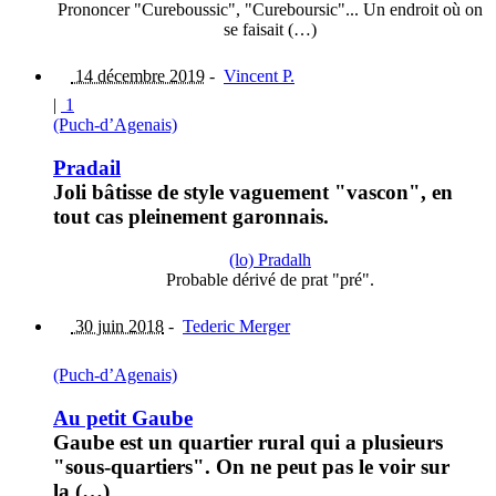
Prononcer "Cureboussic", "Cureboursic"... Un endroit où on
se faisait (…)
14 décembre 2019
-
Vincent P.
|
1
(Puch-d’Agenais)
Pradail
Joli bâtisse de style vaguement "vascon", en
tout cas pleinement garonnais.
(lo) Pradalh
Probable dérivé de prat "pré".
30 juin 2018
-
Tederic Merger
(Puch-d’Agenais)
Au petit Gaube
Gaube est un quartier rural qui a plusieurs
"sous-quartiers". On ne peut pas le voir sur
la (…)