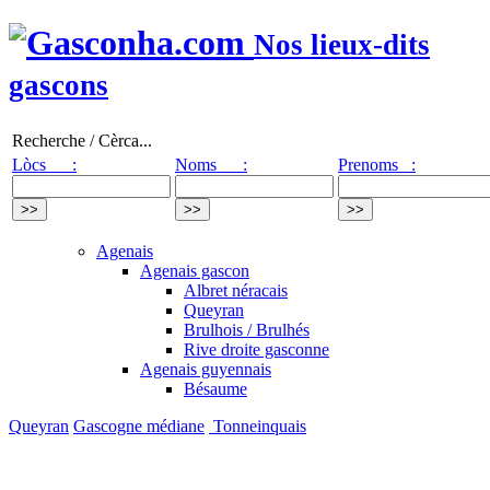
Nos lieux-dits
gascons
Recherche / Cèrca...
Lòcs :
Noms :
Prenoms :
Agenais
Agenais gascon
Albret néracais
Queyran
Brulhois / Brulhés
Rive droite gasconne
Agenais guyennais
Bésaume
Queyran
Gascogne médiane
Tonneinquais