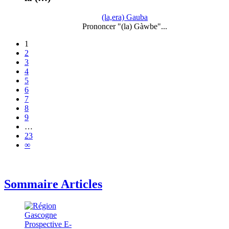
(la,era) Gauba
Prononcer "(la) Gàwbe"...
1
2
3
4
5
6
7
8
9
…
23
∞
Sommaire Articles