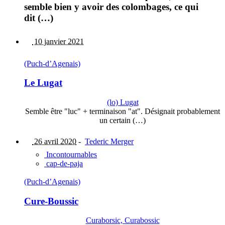
semble bien y avoir des colombages, ce qui
dit (…)
10 janvier 2021
(Puch-d’Agenais)
Le Lugat
(lo) Lugat
Semble être "luc" + terminaison "at". Désignait probablement
un certain (…)
26 avril 2020
-
Tederic Merger
Incontournables
cap-de-paja
(Puch-d’Agenais)
Cure-Boussic
Curaborsic, Curabossic