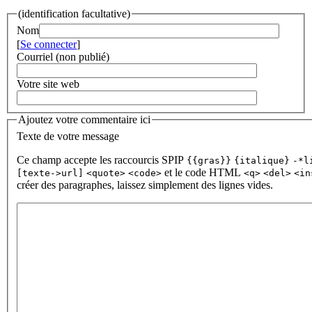
(identification facultative)
Nom
[
Se connecter
]
Courriel (non publié)
Votre site web
Ajoutez votre commentaire ici
Texte de votre message
Ce champ accepte les raccourcis SPIP
{{gras}}
{italique}
-*l
et le code HTML
[texte->url]
<quote>
<code>
<q>
<del>
<in
créer des paragraphes, laissez simplement des lignes vides.