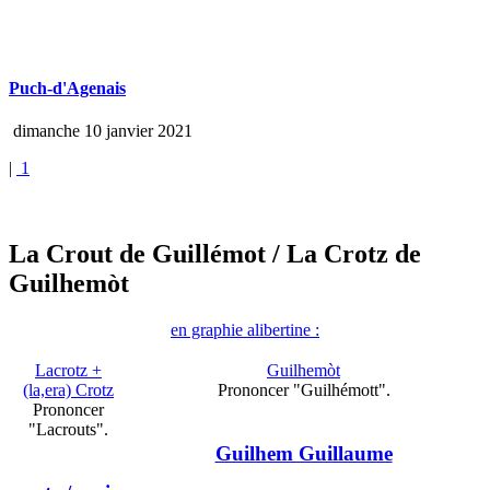
Puch-d'Agenais
dimanche 10 janvier 2021
|
1
La Crout de Guillémot
/ La Crotz de
Guilhemòt
en graphie alibertine :
Lacrotz +
Guilhemòt
(la,era) Crotz
Prononcer "Guilhémott".
Prononcer
"Lacrouts".
Guilhem Guillaume