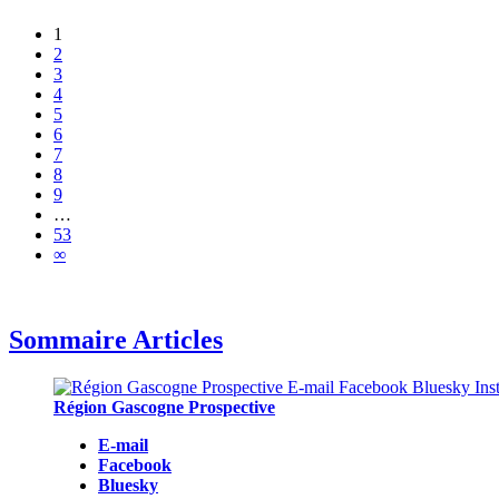
1
2
3
4
5
6
7
8
9
…
53
∞
Sommaire Articles
Région Gascogne Prospective
E-mail
Facebook
Bluesky