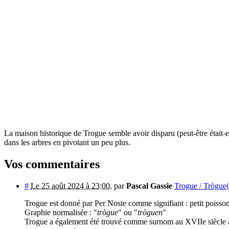
La maison historique de Trogue semble avoir disparu (peut-être était-el
dans les arbres en pivotant un peu plus.
Vos commentaires
#
Le 25 août 2024 à 23:00
,
par
Pascal Gassie
Trogue / Trògue(
Trogue est donné par Per Noste comme signifiant : petit poisso
Graphie normalisée : "
trògue
" ou "
tròguen
"
Trogue a également été trouvé comme surnom au XVIIe siècle 