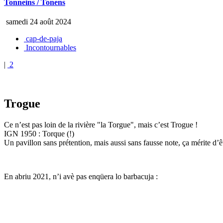
Tonneins / Tonens
samedi 24 août 2024
cap-de-paja
Incontournables
|
2
Trogue
Ce n’est pas loin de la rivière "la Torgue", mais c’est Trogue !
IGN 1950 : Torque (!)
Un pavillon sans prétention, mais aussi sans fausse note, ça mérite d’ê
En abriu 2021, n’i avè pas enqüera lo barbacuja :