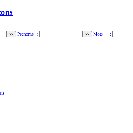
cons
Prenoms :
Mots :
ais