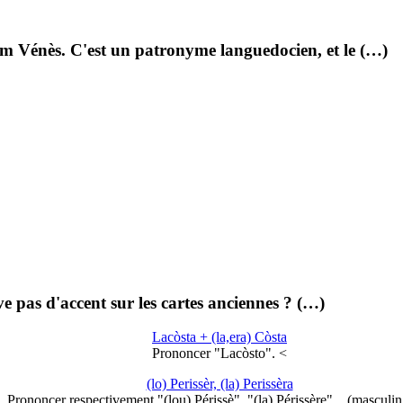
om Vénès. C'est un patronyme languedocien, et le (…)
ve pas d'accent sur les cartes anciennes ? (…)
Lacòsta + (la,era) Còsta
Prononcer "Lacòsto". <
(lo) Perissèr, (la) Perissèra
Prononcer respectivement "(lou) Périssè", "(la) Périssère"... (masculi