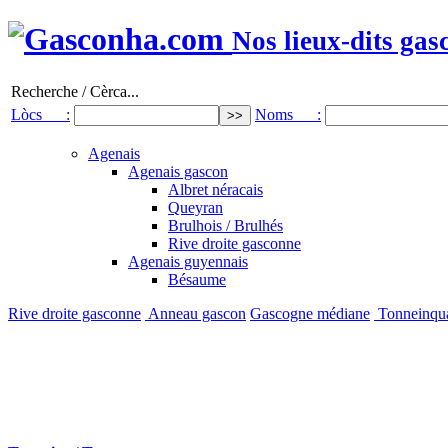
Nos lieux-dits gas
Recherche / Cèrca...
Lòcs :
Noms :
Agenais
Agenais gascon
Albret néracais
Queyran
Brulhois / Brulhés
Rive droite gasconne
Agenais guyennais
Bésaume
Rive droite gasconne
Anneau gascon
Gascogne médiane
Tonneinqu