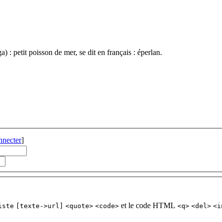
 : petit poisson de mer, se dit en français : éperlan.
nnecter
]
et le code HTML
iste
[texte->url]
<quote>
<code>
<q>
<del>
<i