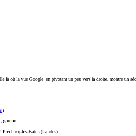
le là où la vue Google, en pivotant un peu vers la droite, montre un séc
n)
n, goujon.
à Préchacq-les-Bains (Landes).