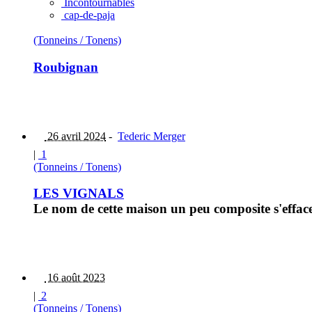
Incontournables
cap-de-paja
(Tonneins / Tonens)
Roubignan
26 avril 2024
-
Tederic Merger
|
1
(Tonneins / Tonens)
LES VIGNALS
Le nom de cette maison un peu composite s'effac
16 août 2023
|
2
(Tonneins / Tonens)