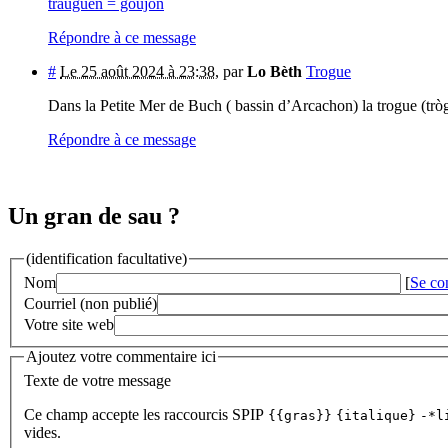
trauguen = goujon
Répondre à ce message
#
Le 25 août 2024 à 23:38
,
par
Lo Bèth
Trogue
Dans la Petite Mer de Buch ( bassin d’Arcachon) la trogue (tròga)
Répondre à ce message
Un gran de sau ?
(identification facultative)
Nom
[
Se co
Courriel (non publié)
Votre site web
Ajoutez votre commentaire ici
Texte de votre message
Ce champ accepte les raccourcis SPIP
{{gras}}
{italique}
-*l
vides.