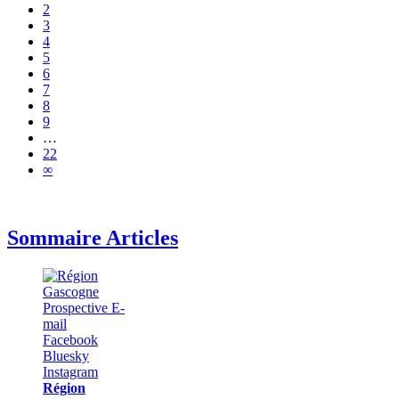
2
3
4
5
6
7
8
9
…
22
∞
Sommaire Articles
Région