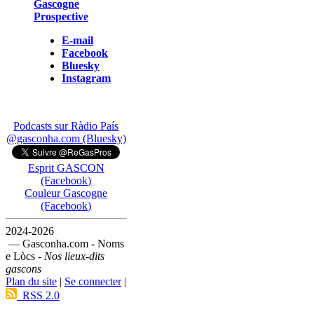
Gascogne
Prospective
E-mail
Facebook
Bluesky
Instagram
Podcasts sur Ràdio País
@gasconha.com (Bluesky)
Esprit GASCON
(Facebook)
Couleur Gascogne
(Facebook)
2024-2026
— Gasconha.com - Noms
e Lòcs -
Nos lieux-dits
gascons
Plan du site
|
Se connecter
|
RSS 2.0