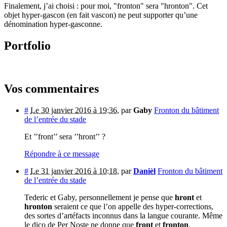
Finalement, j’ai choisi : pour moi, "fronton" sera "hronton". Cet
objet hyper-gascon (en fait vascon) ne peut supporter qu’une
dénomination hyper-gasconne.
Portfolio
Vos commentaires
#
Le 30 janvier 2016 à 19:36
,
par
Gaby
Fronton du bâtiment
de l’entrée du stade
Et ’’front’’ sera ’’hront’’ ?
Répondre à ce message
#
Le 31 janvier 2016 à 10:18
,
par
Danièl
Fronton du bâtiment
de l’entrée du stade
Tederic et Gaby, personnellement je pense que
hront
et
hronton
seraient ce que l’on appelle des hyper-corrections,
des sortes d’artéfacts inconnus dans la langue courante. Même
le dico de Per Noste ne donne que
front
et
fronton
.