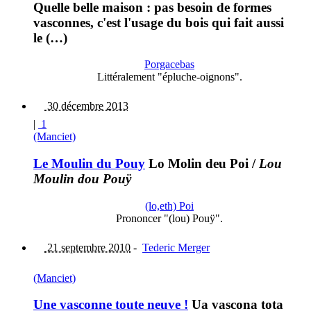
Quelle belle maison : pas besoin de formes
vasconnes, c'est l'usage du bois qui fait aussi
le (…)
Porgacebas
Littéralement "épluche-oignons".
30 décembre 2013
|
1
(Manciet)
Le Moulin du Pouy
Lo Molin deu Poi
/
Lou
Moulin dou Pouÿ
(lo,eth) Poi
Prononcer "(lou) Pouÿ".
21 septembre 2010
-
Tederic Merger
(Manciet)
Une vasconne toute neuve !
Ua vascona tota