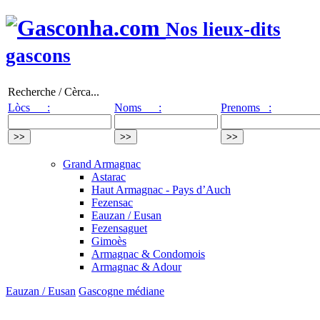
Nos lieux-dits
gascons
Recherche / Cèrca...
Lòcs :
Noms :
Prenoms :
Grand Armagnac
Astarac
Haut Armagnac - Pays d’Auch
Fezensac
Eauzan / Eusan
Fezensaguet
Gimoès
Armagnac & Condomois
Armagnac & Adour
Eauzan / Eusan
Gascogne médiane