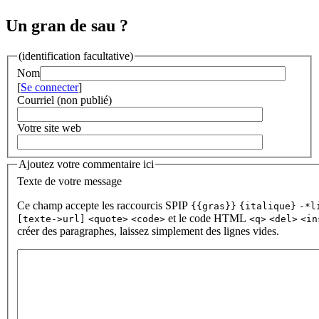
Un gran de sau ?
(identification facultative)
Nom
[
Se connecter
]
Courriel (non publié)
Votre site web
Ajoutez votre commentaire ici
Texte de votre message
Ce champ accepte les raccourcis SPIP
{{gras}}
{italique}
-*l
et le code HTML
[texte->url]
<quote>
<code>
<q>
<del>
<in
créer des paragraphes, laissez simplement des lignes vides.