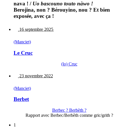
nava !
/
Uo bascouno touto nàwo !
Berojina, non ? Bérouyino, nou ? Et bien
exposée, avec ça !
16 septembre 2025
(Manciet)
Le Cruc
(lo) Cruc
23 novembre 2022
(Manciet)
Berbet
Berbec ? Berbèth ?
Rapport avec Berbec/Berbèth comme gric/grith ?
1