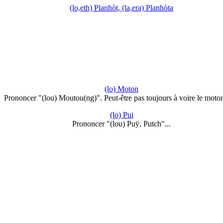
(lo,eth) Planhòt, (la,era) Planhòta
(lo) Moton
Prononcer "(lou) Moutou(ng)". Peut-être pas toujours à voire le mot
(lo) Pui
Prononcer "(lou) Puÿ, Putch"...