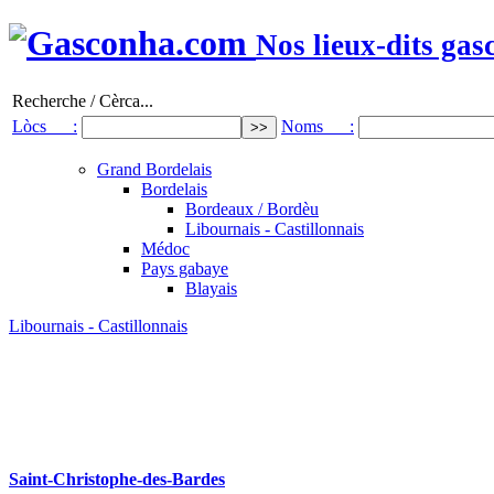
Nos lieux-dits gas
Recherche / Cèrca...
Lòcs :
Noms :
Grand Bordelais
Bordelais
Bordeaux / Bordèu
Libournais - Castillonnais
Médoc
Pays gabaye
Blayais
Libournais - Castillonnais
Saint-Christophe-des-Bardes