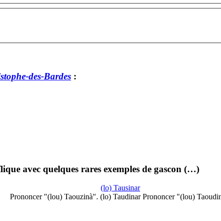
istophe-des-Bardes
:
lique avec quelques rares exemples de gascon (…)
(lo) Tausinar
Prononcer "(lou) Taouzinà". (lo) Taudinar Prononcer "(lou) Taoudi