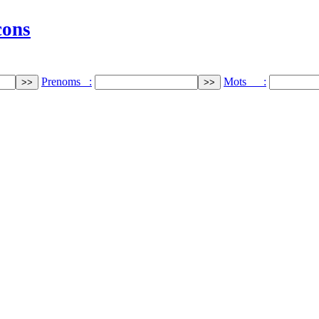
cons
Prenoms :
Mots :