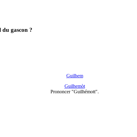
l du gascon ?
Guilhem
Guilhemòt
Prononcer "Guilhémott".