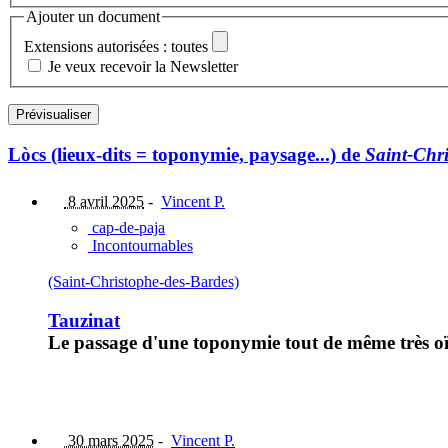
Ajouter un document
Extensions autorisées : toutes
Je veux recevoir la Newsletter
Lòcs (lieux-dits = toponymie, paysage...) de
Saint-Chr
8 avril 2025
-
Vincent P.
cap-de-paja
Incontournables
(Saint-Christophe-des-Bardes)
Tauzinat
Le passage d'une toponymie tout de même très oï
30 mars 2025
-
Vincent P.