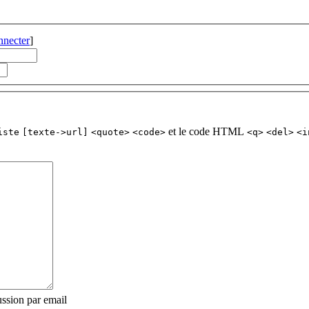
nnecter
]
et le code HTML
iste
[texte->url]
<quote>
<code>
<q>
<del>
<i
ssion par email