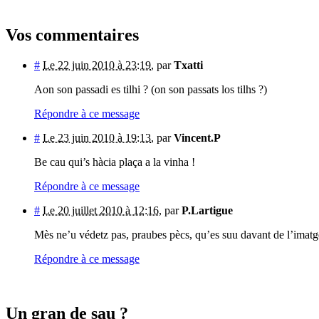
Vos commentaires
#
Le 22 juin 2010 à 23:19
,
par
Txatti
Aon son passadi es tilhi ? (on son passats los tilhs ?)
Répondre à ce message
#
Le 23 juin 2010 à 19:13
,
par
Vincent.P
Be cau qui’s hàcia plaça a la vinha !
Répondre à ce message
#
Le 20 juillet 2010 à 12:16
,
par
P.Lartigue
Mès ne’u védetz pas, praubes pècs, qu’es suu davant de l’imatge
Répondre à ce message
Un gran de sau ?