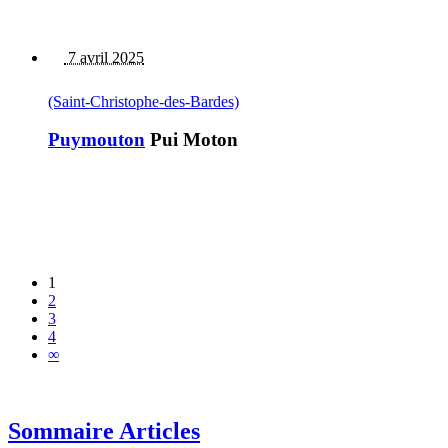
7 avril 2025
(Saint-Christophe-des-Bardes)
Puymouton
Pui Moton
1
2
3
4
∞
Sommaire Articles