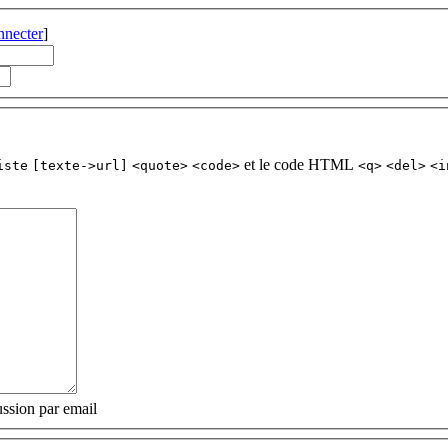
nnecter
]
et le code HTML
iste
[texte->url]
<quote>
<code>
<q>
<del>
<i
ssion par email