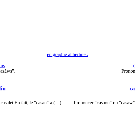
en graphie alibertine :
aus
(
Cazàws".
Pronon
din
ca
casalet En fait, le "casau" a (…)
Prononcer "casaou" ou "casaw". d