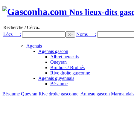
Nos lieux-dits gas
Recherche / Cèrca...
Lòcs :
Noms :
Agenais
Agenais gascon
Albret néracais
Queyran
Brulhois / Brulhés
Rive droite gasconne
Agenais guyennais
Bésaume
Bésaume
Queyran
Rive droite gasconne
Anneau gascon
Marmandai