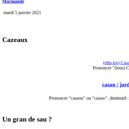
Marmande
mardi 5 janvier 2021
Cazeaux
(eths,los) Cas
Prononcer "(lous) 
casau
/ jar
Prononcer "casaou" ou "casaw". diminutif : 
Un gran de sau ?