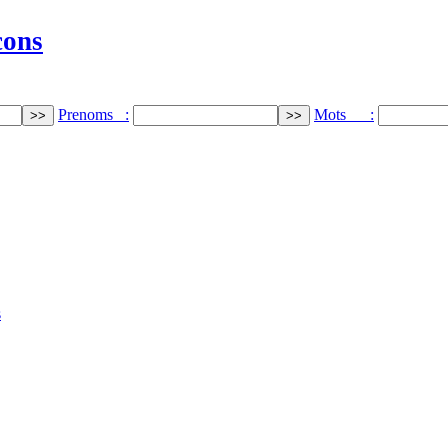
cons
Prenoms :
Mots :
s