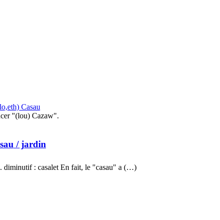
lo,eth) Casau
cer "(lou) Cazaw".
sau
/ jardin
iminutif : casalet En fait, le "casau" a (…)