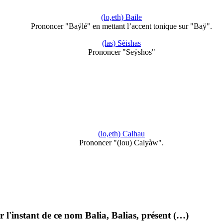
(lo,eth) Baile
Prononcer "Baÿlé" en mettant l’accent tonique sur "Baÿ".
(las) Sèishas
Prononcer "Seÿshos"
(lo,eth) Calhau
Prononcer "(lou) Calyàw".
 l'instant de ce nom Balia, Balias, présent (…)