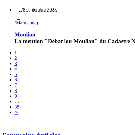
28 septembre 2023
|
1
(Marmande)
Moulian
La mention "Debat lou Moulian" du Cadastre Na
1
2
3
4
5
6
7
8
9
…
35
∞