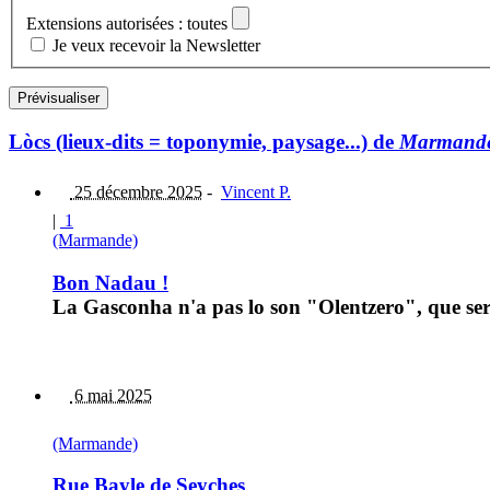
Extensions autorisées : toutes
Je veux recevoir la Newsletter
Lòcs (lieux-dits = toponymie, paysage...) de
Marmand
25 décembre 2025
-
Vincent P.
|
1
(Marmande)
Bon Nadau !
La Gasconha n'a pas lo son "Olentzero", que s
6 mai 2025
(Marmande)
Rue Bayle de Seyches