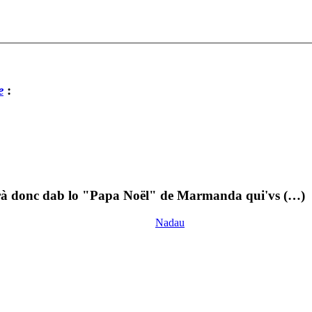
e
:
erà donc dab lo "Papa Noël" de Marmanda qui'vs (…)
Nadau