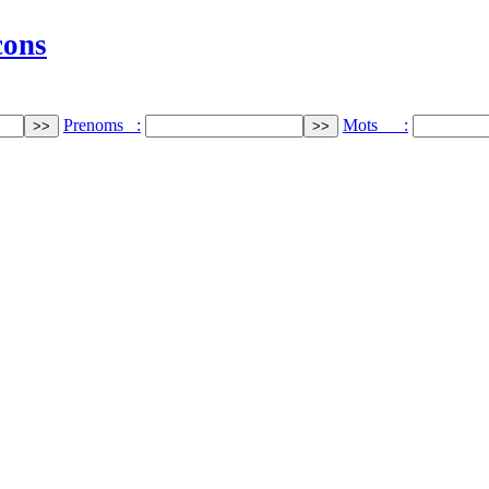
cons
Prenoms :
Mots :