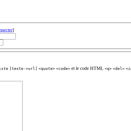
nnecter
]
et le code HTML
iste
[texte->url]
<quote>
<code>
<q>
<del>
<i