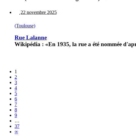
22 novembre 2025
(Toulouse)
Rue Lalanne
Wikipédia : «En 1935, la rue a été nommée d'aprè
1
2
3
4
5
6
7
8
9
…
37
∞