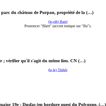
ien parc du château de Purpan, propriété de la (…)
(lo,eth) Barri
Prononcer "Bàrri" (accent tonique sur "Ba").
 ; vérifier qu'il s'agit du même lieu. CN (…)
(lo,le) Tinhèr
major 19e : Dusfas (en bordure ouest du Polygone, (…)