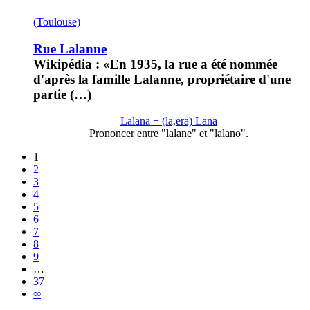
(Toulouse)
Rue Lalanne
Wikipédia : «En 1935, la rue a été nommée
d'après la famille Lalanne, propriétaire d'une
partie (…)
Lalana + (la,era) Lana
Prononcer entre "lalane" et "lalano".
1
2
3
4
5
6
7
8
9
…
37
∞