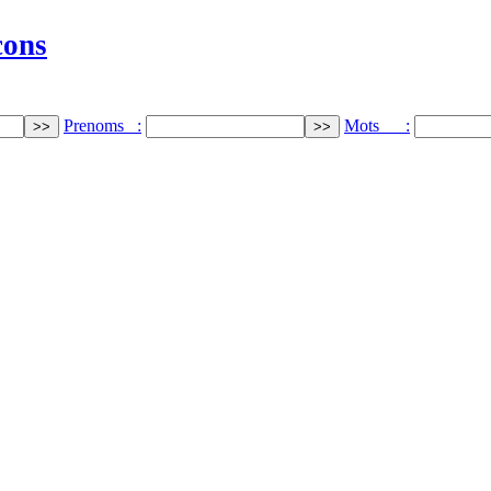
cons
Prenoms :
Mots :