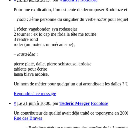
Pour une explication, l’on est tenté de décomposer Rodoloze et 
–
ròda
: 3ème personne du singulier du verbe
rodar
pour lequel
1 rôder, vagabonder, syn rodassejar
2 tourner : ex lo cap me ròda la tête me tourne
3 rendre rond
roder (un moteur, un mécanisme) ;
–
lausa/lòsa
:
pierre plate, dalle, pierre schisteuse, ardoise
tablette pour écrire
lausa blava ardoise.
Un nom de métier pour quelqu’un qui arrondissait les dalles ? U
Répondre à ce message
#
Le 21 juin à 16:00
,
par
Tederic Merger
Rodolose
Un contributeur de qualité avait déjà traité ce toponyme en 2
Rue des Braves
« Rodolose était un patronyme des confins de la Lomagn