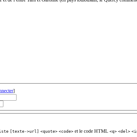
nnecter
]
et le code HTML
iste
[texte->url]
<quote>
<code>
<q>
<del>
<i