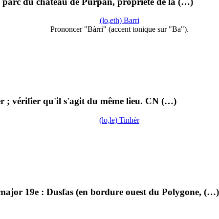
ien parc du château de Purpan, propriété de la (…)
(lo,eth) Barri
Prononcer "Bàrri" (accent tonique sur "Ba").
 ; vérifier qu'il s'agit du même lieu. CN (…)
(lo,le) Tinhèr
major 19e : Dusfas (en bordure ouest du Polygone, (…)