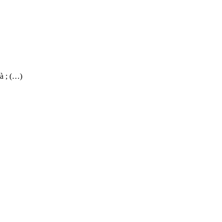
à ; (…)