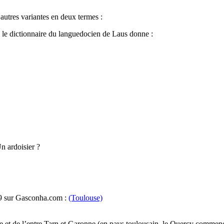
autres variantes en deux termes :
 le dictionnaire du languedocien de Laus donne :
n ardoisier ?
009 sur Gasconha.com :
(Toulouse)
e et de l’entre Tarn et Garonne (en pays toulousain, le Quercy comm