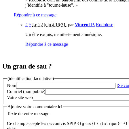
j’identifie à "tourne-lause". »
Répondre à ce message
#
^
Le 22 juin à 16:31
,
par
Vincent P.
Rodolose
Un être exquis, manifestement amnésique.
Répondre à ce message
Un gran de sau ?
(identification facultative)
Nom
[
Se co
Courriel (non publié)
Votre site web
Ajoutez votre commentaire ici
Texte de votre message
Ce champ accepte les raccourcis SPIP
{{gras}}
{italique}
-*l
vides.