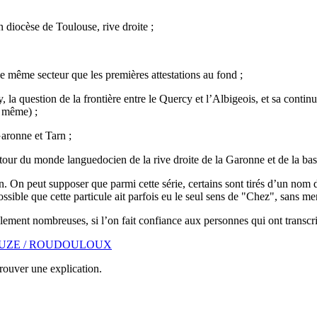
diocèse de Toulouse, rive droite ;
 même secteur que les premières attestations au fond ;
la question de la frontière entre le Quercy et l’Albigeois, et sa conti
d même) ;
aronne et Tarn ;
tour du monde languedocien de la rive droite de la Garonne et de la bas
On peut supposer que parmi cette série, certains sont tirés d’un nom d
sible que cette particule ait parfois eu le seul sens de "Chez", sans me
ement nombreuses, si l’on fait confiance aux personnes qui ont transcrit
LOUZE / ROUDOULOUX
trouver une explication.