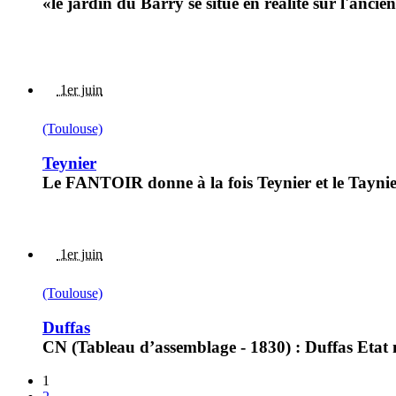
«le jardin du Barry se situe en réalité sur l'anc
1er juin
(Toulouse)
Teynier
Le FANTOIR donne à la fois Teynier et le Taynier
1er juin
(Toulouse)
Duffas
CN (Tableau d’assemblage - 1830) : Duffas Etat 
1