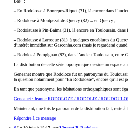
Bas" ;
–
En Rodolosse à Bonrepos-Riquet (31), là encore dans l’ancien 
–
Rodolosse à Montpezat-de-Quercy (82) ... en Quercy ;
–
Rodolausse à Pin-Balma (31), là encore en Toulousain, dans le
–
Rodolausse à Larroque (81), à quelques encablures du Quercy, 
d’intérêt immédiat sur Gasconha.com (mais je regarderai quan
–
Rodolos à Pompignan (82), dans l’ancien Toulousain, entre G
La distribution de cette série toponymique dessine un espace au
Geneanet montre que Rodoloze fut un patronyme du Toulousain. 
la question notamment pour "En Rodolosse", encore qu’il est pos
En tant que patronyme, les hésitations orthographiques sont égal
Geneanet : Jeanne RODOLOZE / RODOLIZ / ROUDOU
Maintenant, une fois le panorama de la distribution fait, reste à 
Répondre à ce message
#
Le 10 juin à 18:17
,
par
Vincent P.
Rodolose