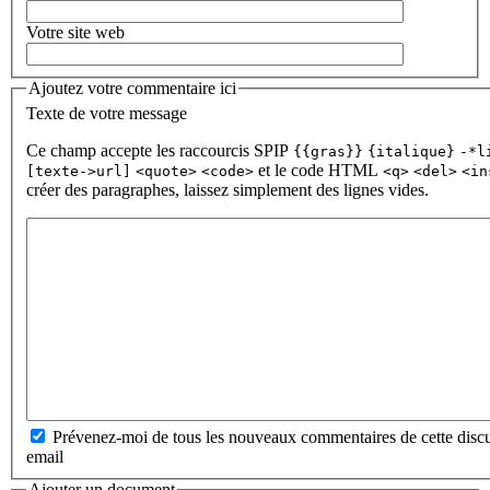
Votre site web
Ajoutez votre commentaire ici
Texte de votre message
Ce champ accepte les raccourcis SPIP
{{gras}}
{italique}
-*l
et le code HTML
[texte->url]
<quote>
<code>
<q>
<del>
<in
créer des paragraphes, laissez simplement des lignes vides.
Prévenez-moi de tous les nouveaux commentaires de cette discu
email
Ajouter un document