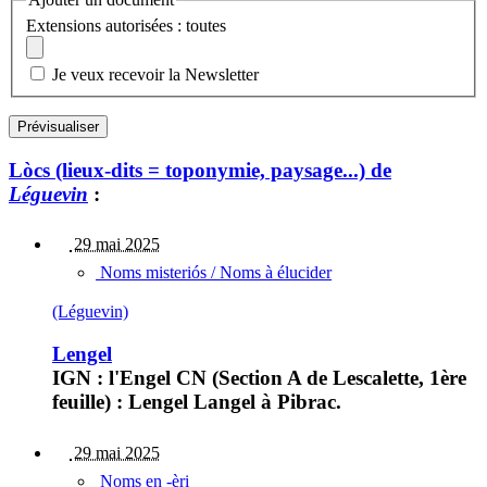
Extensions autorisées : toutes
Je veux recevoir la Newsletter
Lòcs (lieux-dits = toponymie, paysage...) de
Léguevin
:
29 mai 2025
Noms misteriós / Noms à élucider
(Léguevin)
Lengel
IGN : l'Engel CN (Section A de Lescalette, 1ère
feuille) : Lengel Langel à Pibrac.
29 mai 2025
Noms en -èri