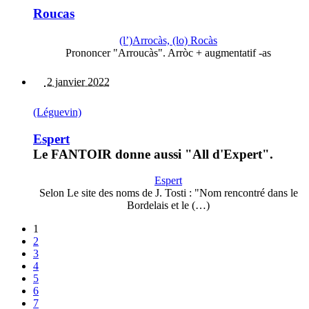
Roucas
(l’)Arrocàs, (lo) Rocàs
Prononcer "Arroucàs". Arròc + augmentatif -as
2 janvier 2022
(Léguevin)
Espert
Le FANTOIR donne aussi "All d'Expert".
Espert
Selon Le site des noms de J. Tosti : "Nom rencontré dans le
Bordelais et le (…)
1
2
3
4
5
6
7