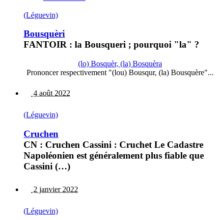
(Léguevin)
Bousquèri
FANTOIR : la Bousqueri ; pourquoi "la" ?
(lo) Bosquèr, (la) Bosquèra
Prononcer respectivement "(lou) Bousqur, (la) Bousquère"...
4 août 2022
(Léguevin)
Cruchen
CN : Cruchen Cassini : Cruchet Le Cadastre
Napoléonien est généralement plus fiable que
Cassini (…)
2 janvier 2022
(Léguevin)