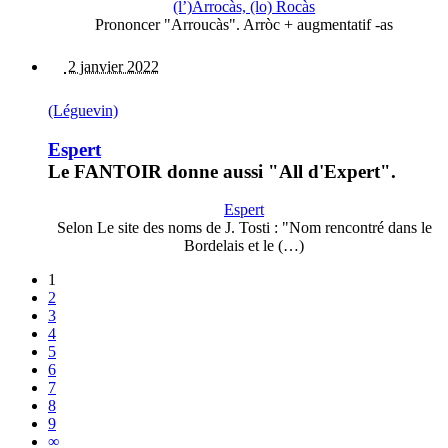
(l’)Arrocàs, (lo) Rocàs
Prononcer "Arroucàs". Arròc + augmentatif -as
2 janvier 2022
(Léguevin)
Espert
Le FANTOIR donne aussi "All d'Expert".
Espert
Selon Le site des noms de J. Tosti : "Nom rencontré dans le
Bordelais et le (…)
1
2
3
4
5
6
7
8
9
∞