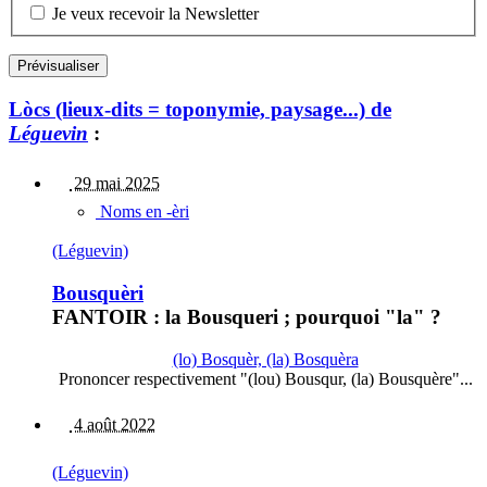
Je veux recevoir la Newsletter
Lòcs (lieux-dits = toponymie, paysage...) de
Léguevin
:
29 mai 2025
Noms en -èri
(Léguevin)
Bousquèri
FANTOIR : la Bousqueri ; pourquoi "la" ?
(lo) Bosquèr, (la) Bosquèra
Prononcer respectivement "(lou) Bousqur, (la) Bousquère"...
4 août 2022
(Léguevin)