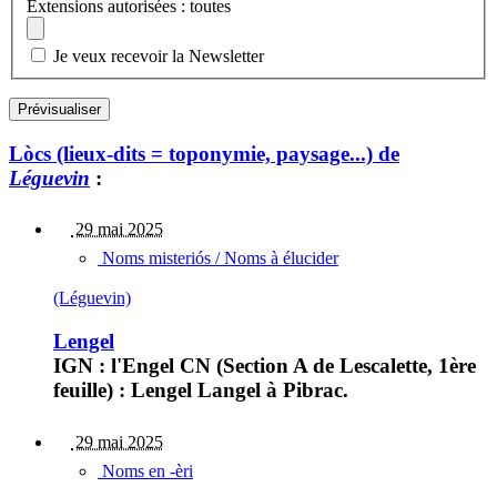
Extensions autorisées : toutes
Je veux recevoir la Newsletter
Lòcs (lieux-dits = toponymie, paysage...) de
Léguevin
:
29 mai 2025
Noms misteriós / Noms à élucider
(Léguevin)
Lengel
IGN : l'Engel CN (Section A de Lescalette, 1ère
feuille) : Lengel Langel à Pibrac.
29 mai 2025
Noms en -èri