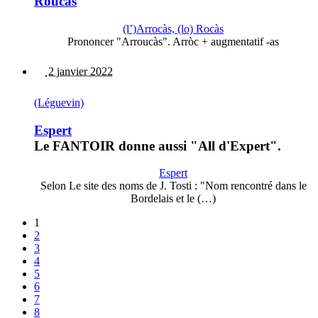
Roucas
(l’)Arrocàs, (lo) Rocàs
Prononcer "Arroucàs". Arròc + augmentatif -as
2 janvier 2022
(Léguevin)
Espert
Le FANTOIR donne aussi "All d'Expert".
Espert
Selon Le site des noms de J. Tosti : "Nom rencontré dans le
Bordelais et le (…)
1
2
3
4
5
6
7
8