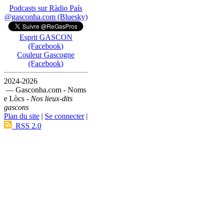
Podcasts sur Ràdio País
@gasconha.com (Bluesky)
Esprit GASCON
(Facebook)
Couleur Gascogne
(Facebook)
2024-2026
— Gasconha.com - Noms
e Lòcs -
Nos lieux-dits
gascons
Plan du site
|
Se connecter
|
RSS 2.0