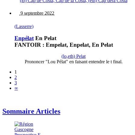
(lo) Cap de Còsta, Cap de la Còsta, (eth) Cap dera Còsta
9 septembre 2022
(Lasserre)
Enpélat
En Pelat
FANTOIR : Empelat, Enpelat, En Pelat
(lo,eth) Pelat
Prononcer "Lou Pélat" en faisant entendre le t final.
1
2
3
∞
Sommaire Articles