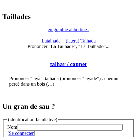
Taillades
en graphie alibertine :
Latalhada + (la,era) Talhada
Prononcer "La Tailhade", "La Tailhado"...
talhar
/ couper
Prononcer "tayà". talhada (prononcer "tayade") : chemin
percé dans un bois (…)
Un gran de sau ?
(identification facultative)
Nom
[
Se connecter
]