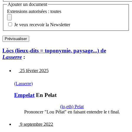
Ajouter un document
Extensions autorisées : toutes
Je veux recevoir la Newsletter
Lòcs (lieux-dits = toponymie, paysage...) de
Lasserre
:
25 février 2025
(Lasserre)
Empelat
En Pelat
(lo,eth) Pelat
Prononcer "Lou Pélat" en faisant entendre le t final.
9 septembre 2022