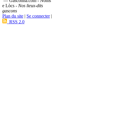
— Gasconha.com - Noms
e Lòcs -
Nos lieux-dits
gascons
Plan du site
|
Se connecter
|
RSS 2.0