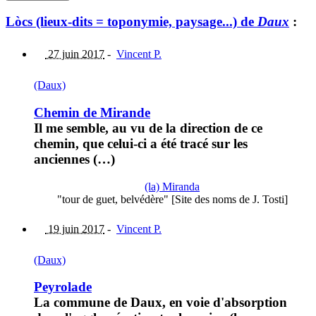
Lòcs (lieux-dits = toponymie, paysage...) de
Daux
:
27 juin 2017
-
Vincent P.
(Daux)
Chemin de Mirande
Il me semble, au vu de la direction de ce
chemin, que celui-ci a été tracé sur les
anciennes (…)
(la) Miranda
"tour de guet, belvédère" [Site des noms de J. Tosti]
19 juin 2017
-
Vincent P.
(Daux)
Peyrolade
La commune de Daux, en voie d'absorption