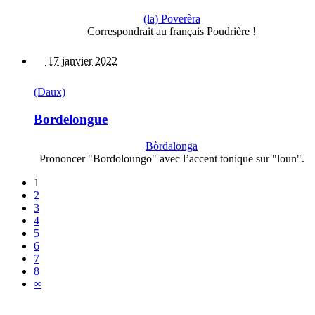
(la) Poverèra
Correspondrait au français Poudrière !
17 janvier 2022
(Daux)
Bordelongue
Bòrdalonga
Prononcer "Bordoloungo" avec l’accent tonique sur "loun".
1
2
3
4
5
6
7
8
∞