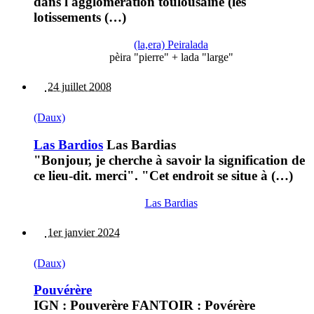
dans l'agglomération toulousaine (les
lotissements (…)
(la,era) Peiralada
pèira "pierre" + lada "large"
24 juillet 2008
(Daux)
Las Bardios
Las Bardias
"Bonjour, je cherche à savoir la signification de
ce lieu-dit. merci". "Cet endroit se situe à (…)
Las Bardias
1er janvier 2024
(Daux)
Pouvérère
IGN : Pouverère FANTOIR : Povérère