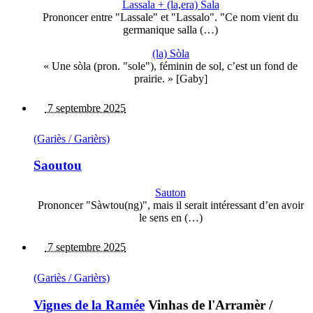
Lassala + (la,era) Sala
Prononcer entre "Lassale" et "Lassalo". "Ce nom vient du
germanique salla (…)
(la) Sòla
« Une sòla (pron. "sole"), féminin de sol, c’est un fond de
prairie. » [Gaby]
7 septembre 2025
(Gariès / Garièrs)
Saoutou
Sauton
Prononcer "Sàwtou(ng)", mais il serait intéressant d’en avoir
le sens en (…)
7 septembre 2025
(Gariès / Garièrs)
Vignes de la Ramée
Vinhas de l'Arramèr
/