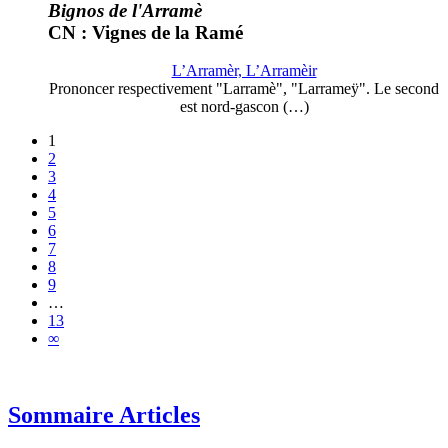
Bignos de l'Arramè
CN : Vignes de la Ramé
L’Arramèr, L’Arramèir
Prononcer respectivement "Larramè", "Larrameÿ". Le second
est nord-gascon (…)
1
2
3
4
5
6
7
8
9
…
13
∞
Sommaire Articles