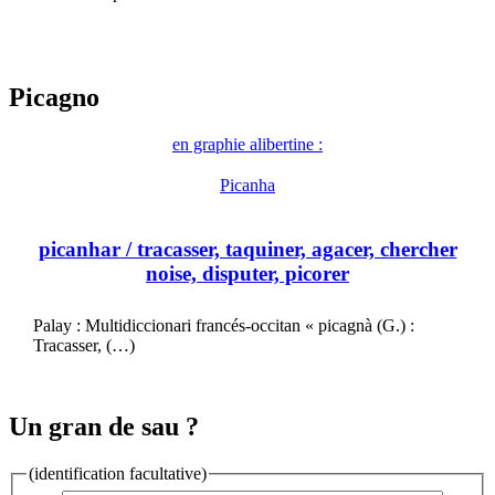
Picagno
en graphie alibertine :
Picanha
picanhar
/ tracasser, taquiner, agacer, chercher
noise, disputer, picorer
Palay : Multidiccionari francés-occitan « picagnà (G.) :
Tracasser, (…)
Un gran de sau ?
(identification facultative)