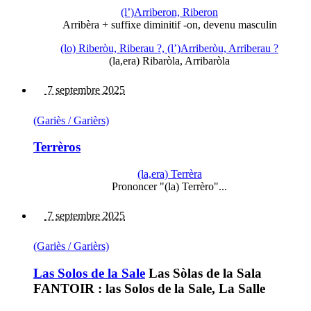
(l’)Arriberon, Riberon
Arribèra + suffixe diminitif -on, devenu masculin
(lo) Riberòu, Riberau ?, (l’)Arriberòu, Arriberau ?
(la,era) Ribaròla, Arribaròla
7 septembre 2025
(Gariès / Garièrs)
Terrèros
(la,era) Terrèra
Prononcer "(la) Terrèro"...
7 septembre 2025
(Gariès / Garièrs)
Las Solos de la Sale
Las Sòlas de la Sala
FANTOIR : las Solos de la Sale, La Salle