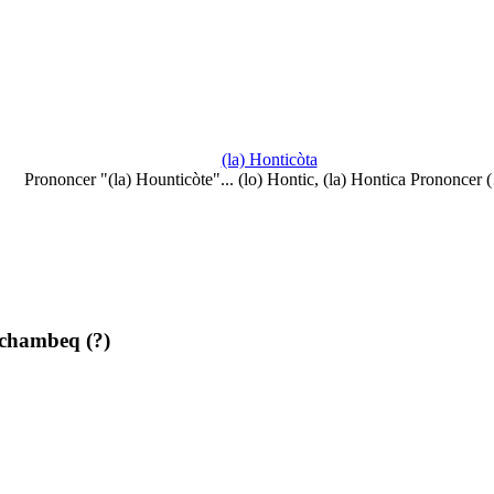
(la) Honticòta
Prononcer "(la) Hounticòte"... (lo) Hontic, (la) Hontica Prononcer 
rchambeq (?)