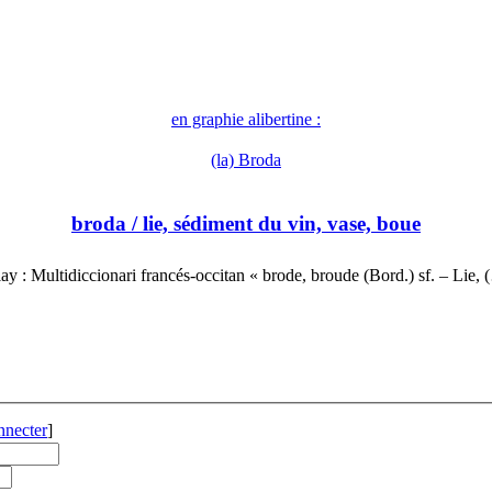
en graphie alibertine :
(la) Broda
broda
/ lie, sédiment du vin, vase, boue
ay : Multidiccionari francés-occitan « brode, broude (Bord.) sf. – Lie,
nnecter
]