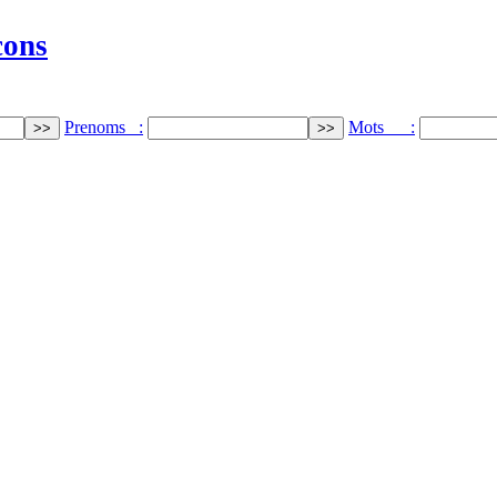
cons
Prenoms :
Mots :