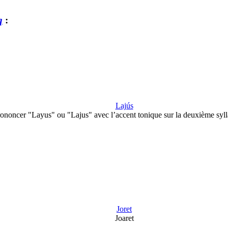
q
:
Lajús
ononcer "Layus" ou "Lajus" avec l’accent tonique sur la deuxième syl
Joret
Joaret