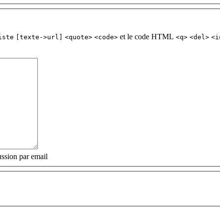
et le code HTML
iste
[texte->url]
<quote>
<code>
<q>
<del>
<i
ssion par email