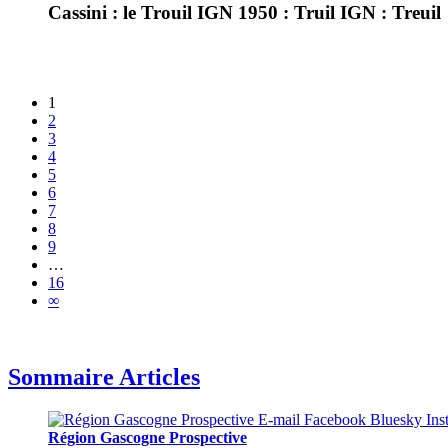
Cassini : le Trouil IGN 1950 : Truil IGN : Treuil
1
2
3
4
5
6
7
8
9
…
16
∞
Sommaire Articles
Région Gascogne Prospective