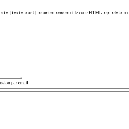
et le code HTML
iste
[texte->url]
<quote>
<code>
<q>
<del>
<i
ssion par email