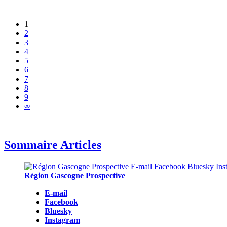
1
2
3
4
5
6
7
8
9
∞
Sommaire Articles
Région Gascogne Prospective
E-mail
Facebook
Bluesky
Instagram