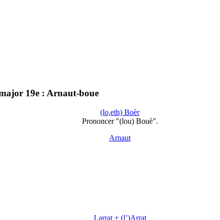
ajor 19e : Arnaut-boue
(lo,eth) Boèr
Prononcer "(lou) Bouè".
Arnaut
Larrat + (l’)Arrat