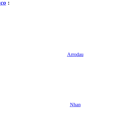
co
:
Arrodau
Nhan