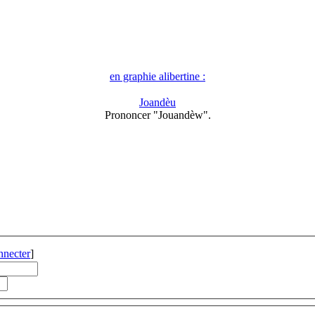
en graphie alibertine :
Joandèu
Prononcer "Jouandèw".
nnecter
]