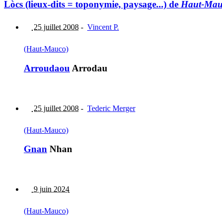
Lòcs (lieux-dits = toponymie, paysage...) de
Haut-Mau
25 juillet 2008
-
Vincent P.
(Haut-Mauco)
Arroudaou
Arrodau
25 juillet 2008
-
Tederic Merger
(Haut-Mauco)
Gnan
Nhan
9 juin 2024
(Haut-Mauco)