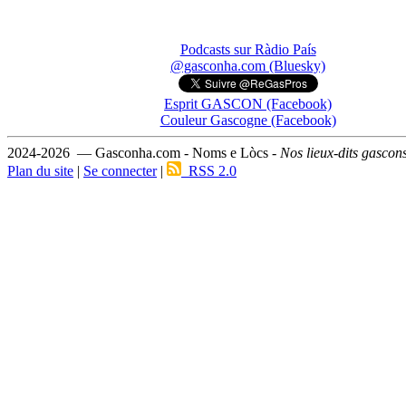
Podcasts sur Ràdio País
@gasconha.com (Bluesky)
Esprit GASCON (Facebook)
Couleur Gascogne (Facebook)
2024-2026 — Gasconha.com - Noms e Lòcs -
Nos lieux-dits gascon
Plan du site
|
Se connecter
|
RSS 2.0