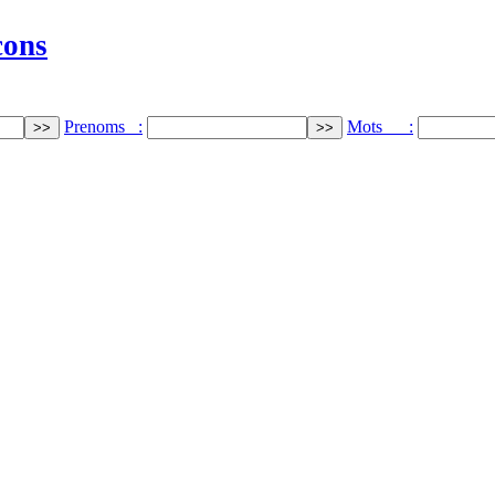
cons
Prenoms :
Mots :