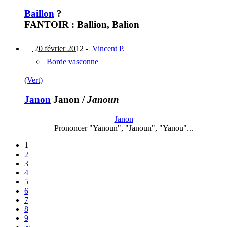
Baillon
?
FANTOIR : Ballion, Balion
20 février 2012
-
Vincent P.
Borde vasconne
(Vert)
Janon
Janon
/
Janoun
Janon
Prononcer "Yanoun", "Janoun", "Yanou"...
1
2
3
4
5
6
7
8
9