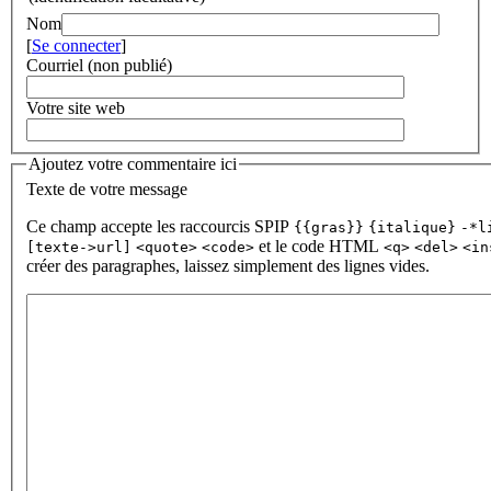
Nom
[
Se connecter
]
Courriel (non publié)
Votre site web
Ajoutez votre commentaire ici
Texte de votre message
Ce champ accepte les raccourcis SPIP
{{gras}}
{italique}
-*l
et le code HTML
[texte->url]
<quote>
<code>
<q>
<del>
<in
créer des paragraphes, laissez simplement des lignes vides.