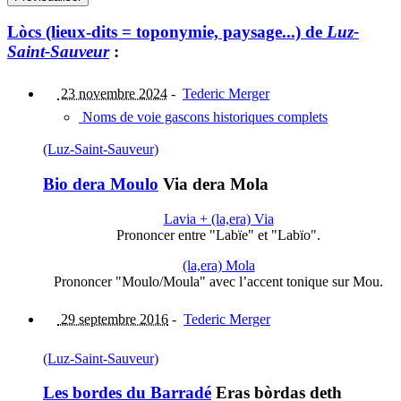
Lòcs (lieux-dits = toponymie, paysage...) de
Luz-
Saint-Sauveur
:
23 novembre 2024
-
Tederic Merger
Noms de voie gascons historiques complets
(Luz-Saint-Sauveur)
Bio dera Moulo
Via dera Mola
Lavia + (la,era) Via
Prononcer entre "Labïe" et "Labïo".
(la,era) Mola
Prononcer "Moulo/Moula" avec l’accent tonique sur Mou.
29 septembre 2016
-
Tederic Merger
(Luz-Saint-Sauveur)
Les bordes du Barradé
Eras bòrdas deth