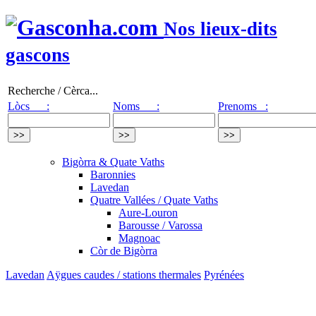
Nos lieux-dits
gascons
Recherche / Cèrca...
Lòcs :
Noms :
Prenoms :
Bigòrra & Quate Vaths
Baronnies
Lavedan
Quatre Vallées / Quate Vaths
Aure-Louron
Barousse / Varossa
Magnoac
Còr de Bigòrra
Lavedan
Aÿgues caudes / stations thermales
Pyrénées