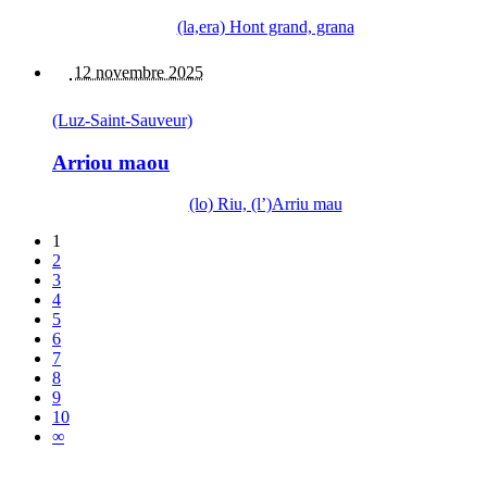
(la,era) Hont grand, grana
12 novembre 2025
(Luz-Saint-Sauveur)
Arriou maou
(lo) Riu, (l’)Arriu mau
1
2
3
4
5
6
7
8
9
10
∞