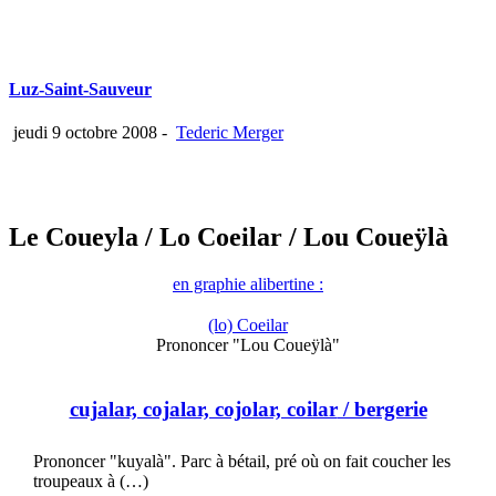
Luz-Saint-Sauveur
jeudi 9 octobre 2008
-
Tederic Merger
Le Coueyla
/ Lo Coeilar
/ Lou Coueÿlà
en graphie alibertine :
(lo) Coeilar
Prononcer "Lou Coueÿlà"
cujalar, cojalar, cojolar, coilar
/ bergerie
Prononcer "kuyalà". Parc à bétail, pré où on fait coucher les
troupeaux à (…)