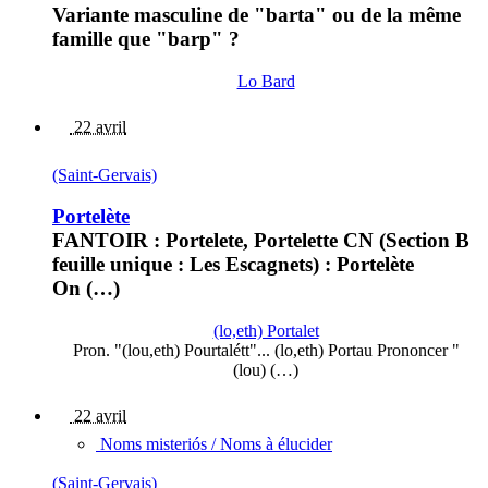
Variante masculine de "barta" ou de la même
famille que "barp" ?
Lo Bard
22 avril
(Saint-Gervais)
Portelète
FANTOIR : Portelete, Portelette CN (Section B
feuille unique : Les Escagnets) : Portelète
On (…)
(lo,eth) Portalet
Pron. "(lou,eth) Pourtalétt"... (lo,eth) Portau Prononcer "
(lou) (…)
22 avril
Noms misteriós / Noms à élucider
(Saint-Gervais)