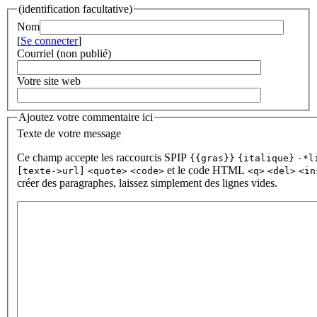
(identification facultative)
Nom
[
Se connecter
]
Courriel (non publié)
Votre site web
Ajoutez votre commentaire ici
Texte de votre message
Ce champ accepte les raccourcis SPIP
{{gras}}
{italique}
-*l
et le code HTML
[texte->url]
<quote>
<code>
<q>
<del>
<in
créer des paragraphes, laissez simplement des lignes vides.