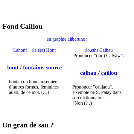
Fond Caillou
en graphie alibertine :
Lahont + (la,era) Hont
(lo,eth) Calhau
Prononcer "(lou) Calyàw".
hont
/ fontaine, source
calhau
/ caillou
hontan ou hondan seraient
d’autres formes, féminines
Prononcer "caillaou".
aussi, de ce mot. (…)
Exemple de S. Palay dans
son dictionnaire :
"Non (…)
Un gran de sau ?