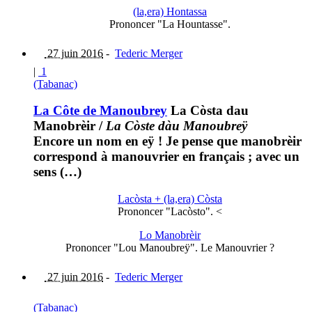
(la,era) Hontassa
Prononcer "La Hountasse".
27 juin 2016
-
Tederic Merger
|
1
(Tabanac)
La Côte de Manoubrey
La Còsta dau
Manobrèir
/
La Còste dàu Manoubreÿ
Encore un nom en eÿ ! Je pense que manobrèir
correspond à manouvrier en français ; avec un
sens (…)
Lacòsta + (la,era) Còsta
Prononcer "Lacòsto". <
Lo Manobrèir
Prononcer "Lou Manoubreÿ". Le Manouvrier ?
27 juin 2016
-
Tederic Merger
(Tabanac)