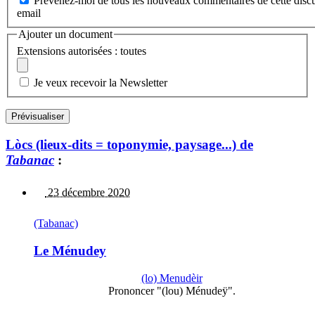
Prévenez-moi de tous les nouveaux commentaires de cette discu
email
Ajouter un document
Extensions autorisées : toutes
Je veux recevoir la Newsletter
Lòcs (lieux-dits = toponymie, paysage...) de
Tabanac
:
23 décembre 2020
(Tabanac)
Le Ménudey
(lo) Menudèir
Prononcer "(lou) Ménudeÿ".