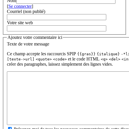
Nom
[
Se connecter
]
Courriel (non publié)
Votre site web
Ajoutez votre commentaire ici
Texte de votre message
Ce champ accepte les raccourcis SPIP
{{gras}}
{italique}
-*l
et le code HTML
[texte->url]
<quote>
<code>
<q>
<del>
<in
créer des paragraphes, laissez simplement des lignes vides.