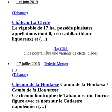
1er juin 2019
(Tabanac)
Château La Clyde
Le vignoble de 17 ha. possède plusieurs
appellations dont 0,5 en cadillac (blanc
liquoreux) et (…)
(la) Clida
clida pourrait être une variante de cleda (cléde).
17 juillet 2016
-
Tederic Merger
|
3
(Tabanac)
Chemin de la Hontasse
Camin de la Hontassa
/
Camïn de la Hountasse
Ce chemin limitrophe de Tabanac et du Tourne
figure avec ce nom sur le Cadastre
napoléonien (…)