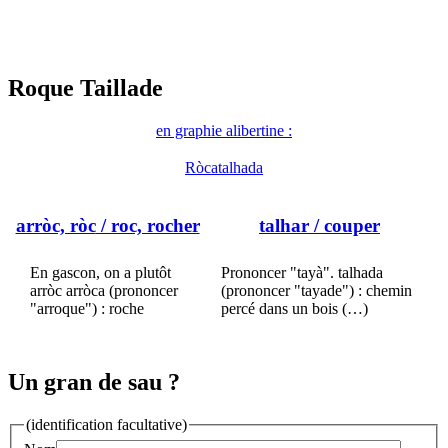
Roque Taillade
en graphie alibertine :
Ròcatalhada
arròc, ròc
/ roc, rocher
talhar
/ couper
En gascon, on a plutôt
Prononcer "tayà". talhada
arròc arròca (prononcer
(prononcer "tayade") : chemin
"arroque") : roche
percé dans un bois (…)
Un gran de sau ?
(identification facultative)