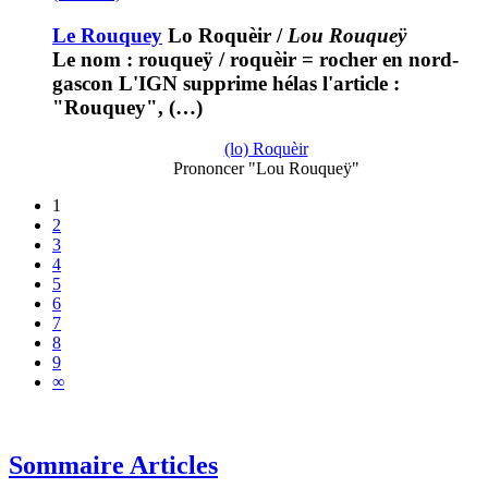
Le Rouquey
Lo Roquèir
/
Lou Rouqueÿ
Le nom : rouqueÿ / roquèir = rocher en nord-
gascon L'IGN supprime hélas l'article :
"Rouquey", (…)
(lo) Roquèir
Prononcer "Lou Rouqueÿ"
1
2
3
4
5
6
7
8
9
∞
Sommaire Articles