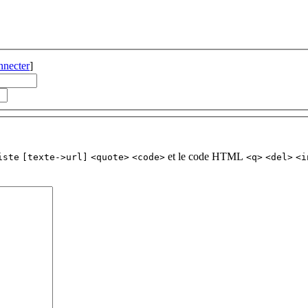
nnecter
]
et le code HTML
iste
[texte->url]
<quote>
<code>
<q>
<del>
<i