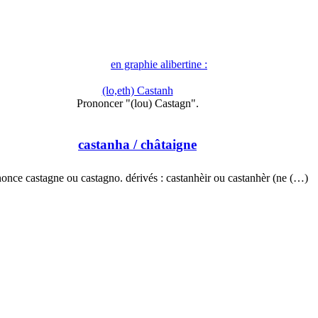
en graphie alibertine :
(lo,eth) Castanh
Prononcer "(lou) Castagn".
castanha
/ châtaigne
once castagne ou castagno. dérivés : castanhèir ou castanhèr (ne (…)