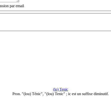
ssion par email
(lo) Tenic
Pron. "(lou) Ténic", "(lou) Tenic" ; ic est un suffixe diminutif.