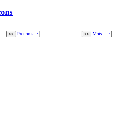
cons
Prenoms :
Mots :