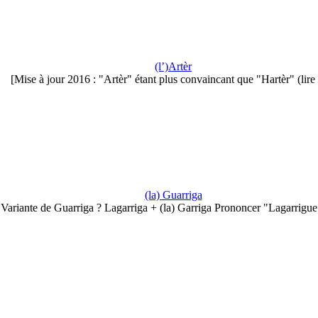
(l’)Artèr
[Mise à jour 2016 : "Artèr" étant plus convaincant que "Hartèr" (lir
(la) Guarriga
Variante de Guarriga ? Lagarriga + (la) Garriga Prononcer "Lagarrigu