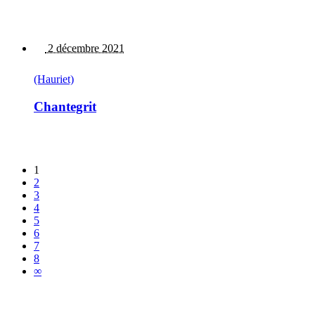
2 décembre 2021
(Hauriet)
Chantegrit
1
2
3
4
5
6
7
8
∞